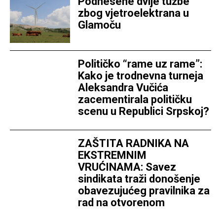
Podnesene dvije tužbe
zbog vjetroelektrana u
Glamoču
Političko “rame uz rame”:
Kako je trodnevna turneja
Aleksandra Vučića
zacementirala političku
scenu u Republici Srpskoj?
ZAŠTITA RADNIKA NA
EKSTREMNIM
VRUĆINAMA: Savez
sindikata traži donošenje
obavezujućeg pravilnika za
rad na otvorenom