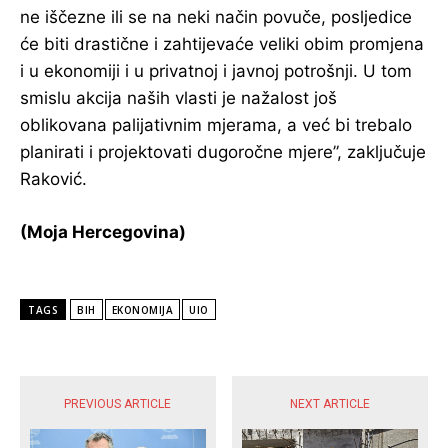
ne iščezne ili se na neki način povuče, posljedice
će biti drastične i zahtijevaće veliki obim promjena
i u ekonomiji i u privatnoj i javnoj potrošnji. U tom
smislu akcija naših vlasti je nažalost još
oblikovana palijativnim mjerama, a već bi trebalo
planirati i projektovati dugoročne mjere”, zaključuje
Raković.
(Moja Hercegovina)
TAGS
BIH
EKONOMIJA
UIO
POPULARNE VIJESTI
PREVIOUS ARTICLE
NEXT ARTICLE