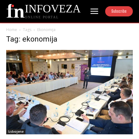
INFOVEZA
Subscribe
ONLINE PORTAL
Home
Tags
Ekonomija
Tag: ekonomija
Izdvojene