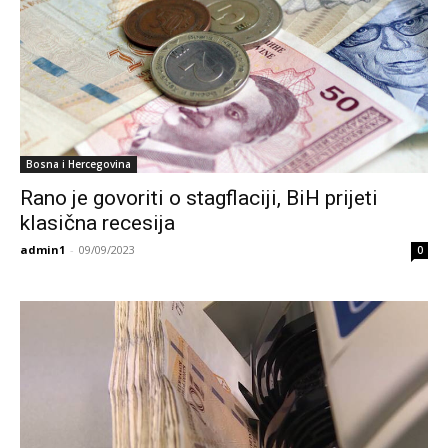
Bosna i Hercegovina
Rano je govoriti o stagflaciji, BiH prijeti
klasična recesija
admin1
-
09/09/2023
0