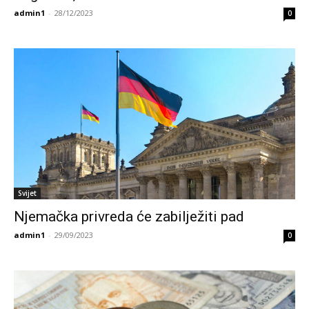
admin1
-
28/12/2023
0
Svijet
Njemačka privreda će zabilježiti pad
admin1
-
29/09/2023
0