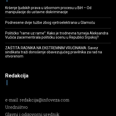
Kršenje ljudskih prava u izbornom procesu u BiH – Od
manipulacije do ustavne diskriminacije
Podnesene dvije tužbe zbog vjetroelektrana u Glamoču
Političko “rame uz rame”: Kako je trodnevna turneja Aleksandra
Vučića zacementirala političku scenu u Republici Srpskoj?
ZAŠTITA RADNIKA NA EKSTREMNIM VRUĆINAMA: Savez
sindikata traži donošenje obavezujućeg pravilnika za rad na
otvorenom
Redakcija
e-mail:
redakcija@infoveza.com
Uredništvo
Glavni i odgovorni urednik: