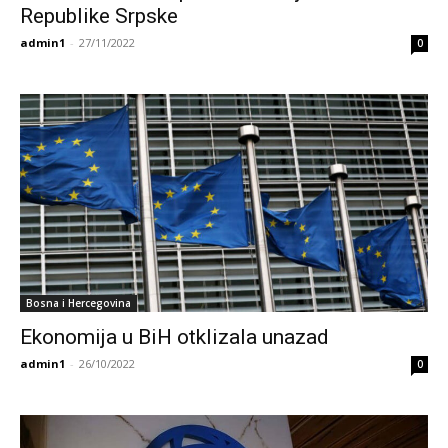
Republike Srpske
admin1
-
27/11/2022
0
Bosna i Hercegovina
Ekonomija u BiH otklizala unazad
admin1
-
26/10/2022
0