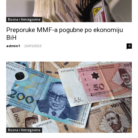
Bosna i Hercegovina
Preporuke MMF-a pogubne po ekonomiju
BiH
admin1
-
26/05/2023
0
Bosna i Hercegovina