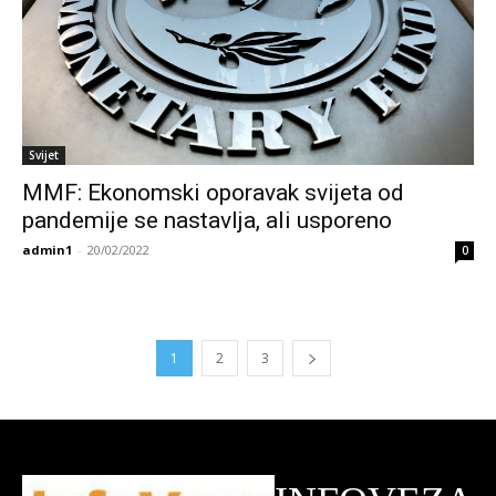
Svijet
MMF: Ekonomski oporavak svijeta od
pandemije se nastavlja, ali usporeno
admin1
-
20/02/2022
0
1
2
3