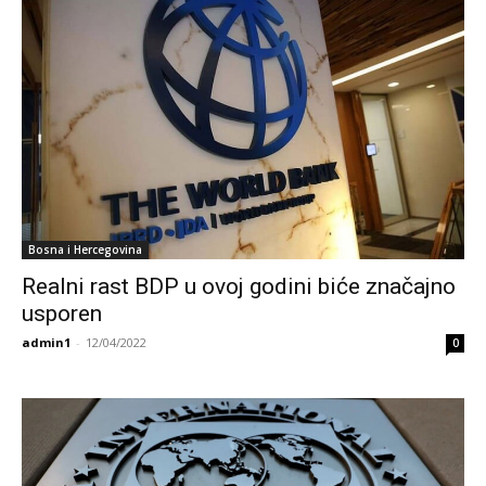
Bosna i Hercegovina
Realni rast BDP u ovoj godini biće značajno
usporen
admin1
-
12/04/2022
0