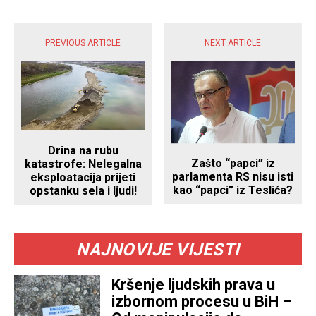
POPULARNE VIJESTI
PREVIOUS ARTICLE
NEXT ARTICLE
Drina na rubu
Zašto “papci” iz
katastrofe: Nelegalna
parlamenta RS nisu isti
eksploatacija prijeti
kao “papci” iz Teslića?
opstanku sela i ljudi!
NAJNOVIJE VIJESTI
Kršenje ljudskih prava u
izbornom procesu u BiH –