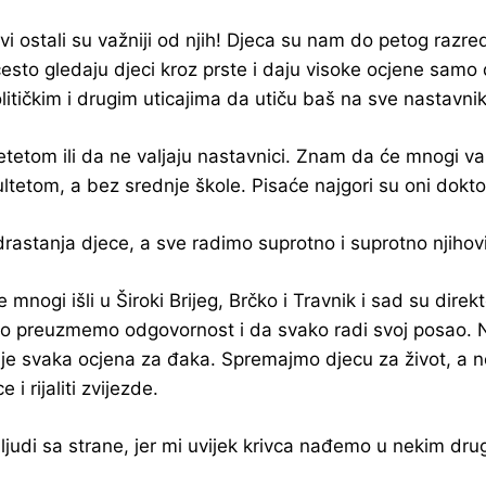
 ostali su važniji od njih! Djeca su nam do petog razreda
 često gledaju djeci kroz prste i daju visoke ocjene sam
 političkim i drugim uticajima da utiču baš na sve nastav
tetom ili da ne valjaju nastavnici. Znam da će mnogi v
kultetom, a bez srednje škole. Pisaće najgori su oni dokt
tanja djece, a sve radimo suprotno i suprotno njihovim i
ogi išli u Široki Brijeg, Brčko i Travnik i sad su direktor
o preuzmemo odgovornost i da svako radi svoj posao. Ne 
a je svaka ocjena za đaka. Spremajmo djecu za život, a 
i rijaliti zvijezde.
ljudi sa strane, jer mi uvijek krivca nađemo u nekim dru