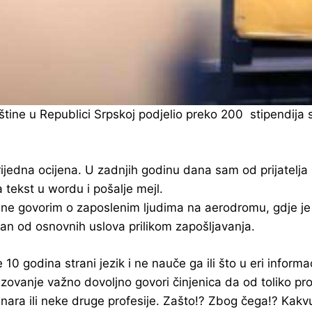
tine u Republici Srpskoj podjelio preko 200 stipendija s
a vrijedna ocijena. U zadnjih godinu dana sam od prijatelj
 tekst u wordu i pošalje mejl.
a ne govorim o zaposlenim ljudima na aerodromu, gdje je
edan od osnovnih uslova prilikom zapošljavanja.
0 godina strani jezik i ne nauče ga ili što u eri inform
ovanje važno dovoljno govori činjenica da od toliko pros
inara ili neke druge profesije. Zašto!? Zbog čega!? Kak