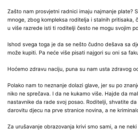
Zašto nam prosvjetni radnici imaju najmanje plate? Svi
mnoge, zbog kompleksa roditelja i stalnih pritisaka,
u više razrede isti ti roditelji često ne mogu svojim
Ishod svega toga je da se nešto čudno dešava sa dje
može kupiti. Pa neće više pisati najgori su oni sa fa
Hoćemo zdravu naciju, puna su nam usta zdravog odras
Polako nam to neznanje dolazi glave, jer su po znanje mn
niko ne sprečava. I da ne kukamo više. Hajde da mal
nastavnike da rade svoj posao. Roditelji, shvatite d
darovitu djecu na prve stranice novina, a ne kriminalce 
Za urušavanje obrazovanja krivi smo sami, a ne neki 