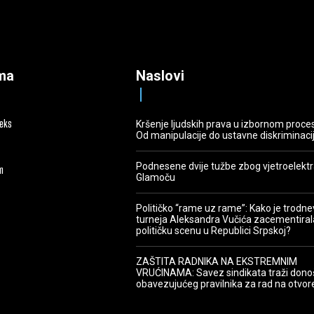
ma
Naslovi
deks
Kršenje ljudskih prava u izbornom proce
Od manipulacije do ustavne diskriminaci
Podnesene dvije tužbe zbog vjetroelekt
m
Glamoču
Političko “rame uz rame”: Kako je trodn
turneja Aleksandra Vučića zacementiral
političku scenu u Republici Srpskoj?
ZAŠTITA RADNIKA NA EKSTREMNIM
VRUĆINAMA: Savez sindikata traži dono
obavezujućeg pravilnika za rad na otvo