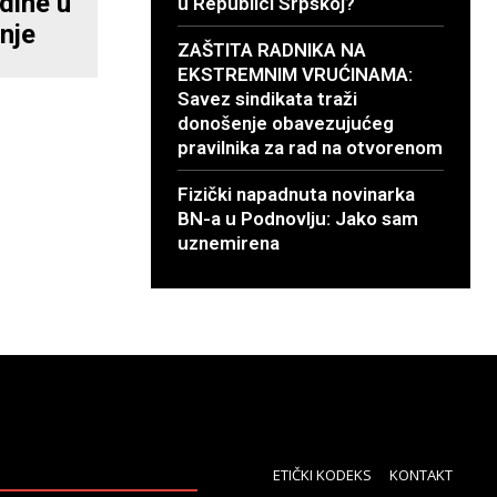
dine u
u Republici Srpskoj?
nje
ZAŠTITA RADNIKA NA
EKSTREMNIM VRUĆINAMA:
Savez sindikata traži
donošenje obavezujućeg
pravilnika za rad na otvorenom
Fizički napadnuta novinarka
BN-a u Podnovlju: Jako sam
uznemirena
ETIČKI KODEKS
KONTAKT