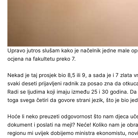
Upravo jutros slušam kako je načelnik jedne male opš
ocjena na fakultetu preko 7.
Nekad je taj prosjek bio 8,5 ili 9, a sada je i 7 zlat
svaki deseti prijavljeni radnik za posao zna da otkuca
Radi se ljudima koji imaju između 25 i 30 godina. D
toga svega četiri da govore strani jezik, što je bio j
Hoće li neko preuzeti odgovornost što nam djeca uče 1
dokument i poslati na mejl? Neće! Koliko nam je obraz
regionu mi uvijek dobijemo ministra ekonomistu, nov