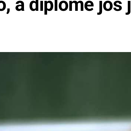
o, a diplome još j