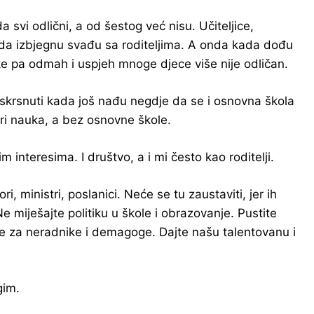
 svi odlični, a od šestog već nisu. Učiteljice,
o da izbjegnu svađu sa roditeljima. A onda kada dođu
nike pa odmah i uspjeh mnoge djece više nije odličan.
askrsnuti kada još nađu negdje da se i osnovna škola
ori nauka, a bez osnovne škole.
nteresima. I društvo, a i mi često kao roditelji.
i, ministri, poslanici. Neće se tu zaustaviti, jer ih
miješajte politiku u škole i obrazovanje. Pustite
ne za neradnike i demagoge. Dajte našu talentovanu i
gim.