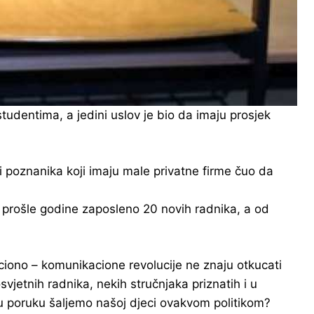
tudentima, a jedini uslov je bio da imaju prosjek
a i poznanika koji imaju male privatne firme čuo da
 prošle godine zaposleno 20 novih radnika, a od
aciono – komunikacione revolucije ne znaju otkucati
vjetnih radnika, nekih stručnjaka priznatih i u
vu poruku šaljemo našoj djeci ovakvom politikom?