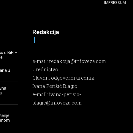
IMPRESSUM
Redakcija
su u BiH –
je
e-mail:
redakcija@infoveza.com
Uredništvo
rana u
Glavni i odgovorni urednik:
Ivana Perišić Blagić
evna
a
e-mail:
ivana-perisic-
blagic@infoveza.com
šenje
renom