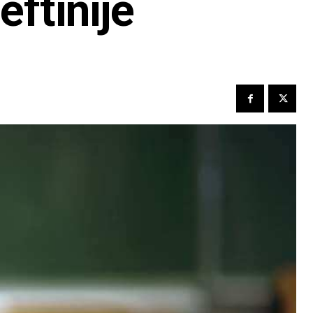
eftinije