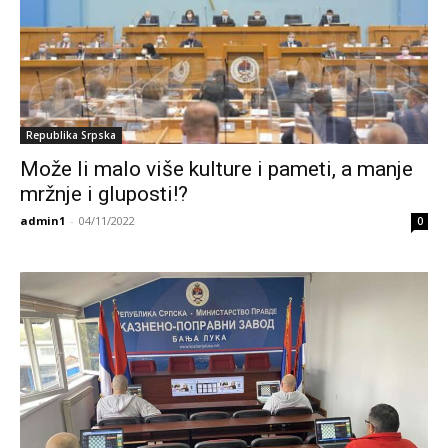
Republika Srpska
Može li malo više kulture i pameti, a manje
mržnje i gluposti!?
admin1
-
04/11/2022
0