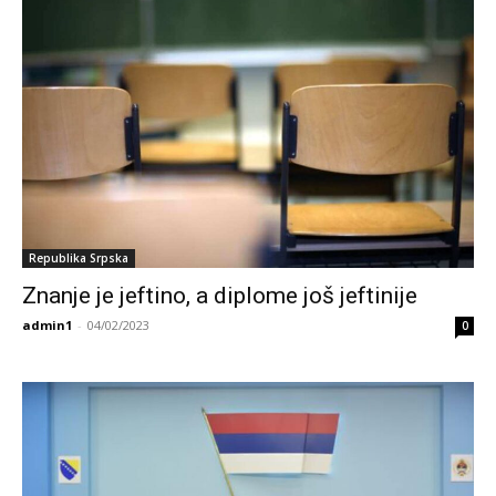
Republika Srpska
Znanje je jeftino, a diplome još jeftinije
admin1
-
04/02/2023
0