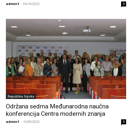
admin1
-
06/10/2022
0
Republika Srpska
Održana sedma Međunarodna naučna
konferencija Centra modernih znanja
admin1
-
12/09/2022
0