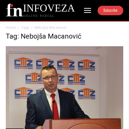
INFOVEZA
Subscribe
ONLINE PORTAL
Home
Tags
Nebojša Macanović
Tag: Nebojša Macanović