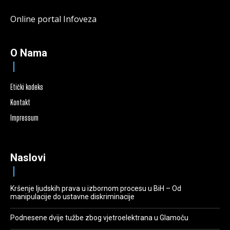
Online portal Infoveza
O Nama
Etički kodeks
Kontakt
Impressum
Naslovi
Kršenje ljudskih prava u izbornom procesu u BiH – Od
manipulacije do ustavne diskriminacije
Podnesene dvije tužbe zbog vjetroelektrana u Glamoču