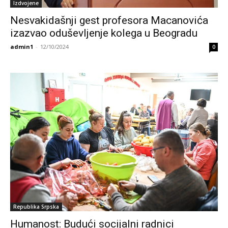
Izdvojene
Nesvakidašnji gest profesora Macanovića
izazvao oduševljenje kolega u Beogradu
admin1
-
12/10/2024
0
Republika Srpska
Humanost: Budući socijalni radnici