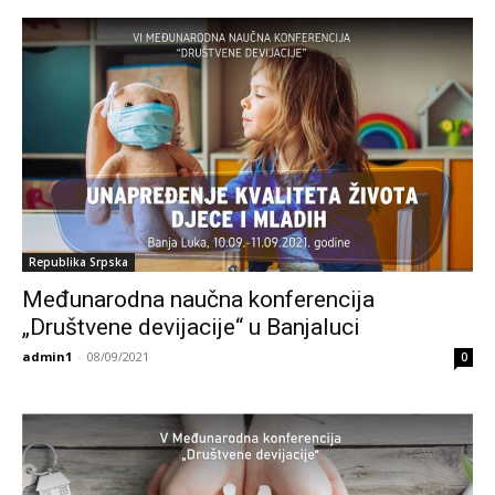
Republika Srpska
Međunarodna naučna konferencija
„Društvene devijacije“ u Banjaluci
admin1
-
08/09/2021
0