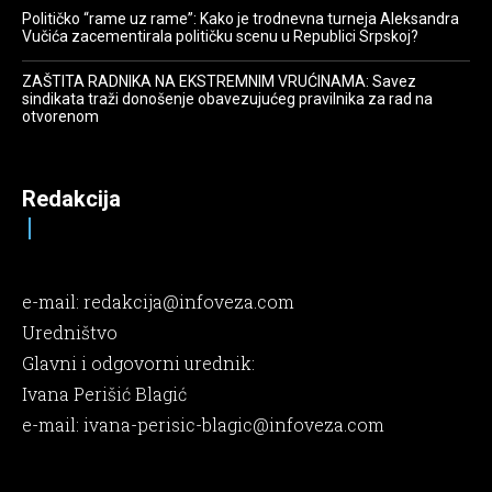
Političko “rame uz rame”: Kako je trodnevna turneja Aleksandra
Vučića zacementirala političku scenu u Republici Srpskoj?
ZAŠTITA RADNIKA NA EKSTREMNIM VRUĆINAMA: Savez
sindikata traži donošenje obavezujućeg pravilnika za rad na
otvorenom
Redakcija
e-mail:
redakcija@infoveza.com
Uredništvo
Glavni i odgovorni urednik:
Ivana Perišić Blagić
e-mail:
ivana-perisic-blagic@infoveza.com