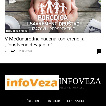
Republika Srpska
V Međunarodna naučna konferencija
„Društvene devijacije”
admin1
-
21/09/2020
0
INFOVEZA
ONLINE PORTAL
ETIČKI KODEKS
KONTAKT
IMPRESSUM