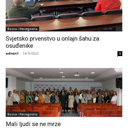
Bosna i Hercegovina
Svjetsko prvenstvo u onlajn šahu za
osuđenike
admin1
-
14/10/2022
0
Bosna i Hercegovina
Mali ljudi se ne mrze