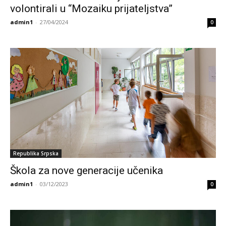
volontirali u “Mozaiku prijateljstva”
admin1
-
27/04/2024
0
Republika Srpska
Škola za nove generacije učenika
admin1
-
03/12/2023
0