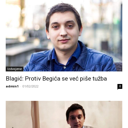
Izdvojene
Blagić: Protiv Begića se već piše tužba
admin1
-
01/02/2022
0