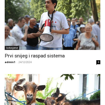
Izdvojene
Prvi snijeg i raspad sistema
admin1
-
24/12/2024
0