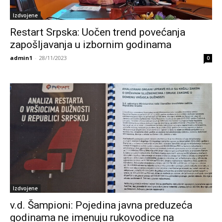
Izdvojene
Restart Srpska: Uočen trend povećanja
zapošljavanja u izbornim godinama
admin1
-
28/11/2023
0
Izdvojene
v.d. Šampioni: Pojedina javna preduzeća
godinama ne imenuju rukovodice na