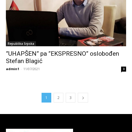
Republika Srpska
”UHAPŠEN” pa ”EKSPRESNO” oslobođen
Stefan Blagić
admin1
-
11/07/2021
0
1
2
3