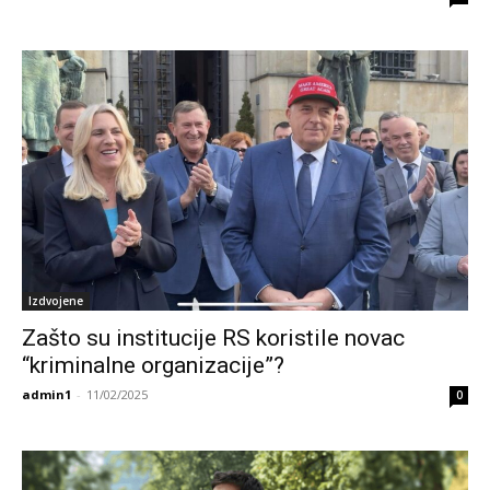
Izdvojene
Zašto su institucije RS koristile novac
“kriminalne organizacije”?
admin1
-
11/02/2025
0