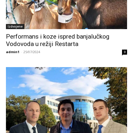
Izdvojene
Performans i koze ispred banjalučkog
Vodovoda u režiji Restarta
admin1
-
25/07/2024
0