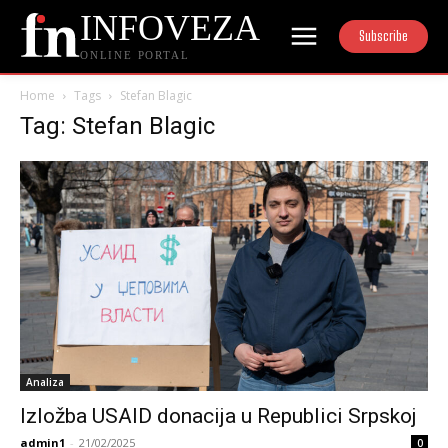
INFOVEZA
Subscribe
ONLINE PORTAL
Home
Tags
Stefan Blagic
Tag: Stefan Blagic
Analiza
Izložba USAID donacija u Republici Srpskoj
admin1
-
21/02/2025
0