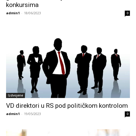
konkursima
admin1
-
18/06/2023
0
Izdvojene
VD direktori u RS pod političkom kontrolom
admin1
-
19/05/2023
0