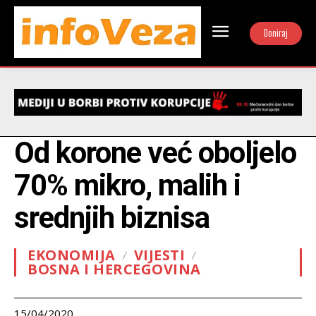
Doniraj
Od korone već oboljelo
70% mikro, malih i
srednjih biznisa
EKONOMIJA
VIJESTI
BOSNA I HERCEGOVINA
15/04/2020