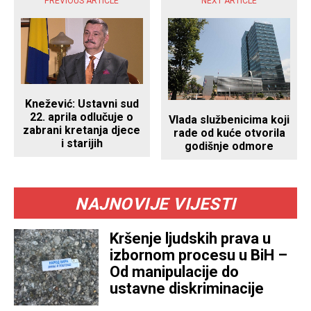
PREVIOUS ARTICLE
NEXT ARTICLE
Knežević: Ustavni sud
22. aprila odlučuje o
Vlada službenicima koji
zabrani kretanja djece
rade od kuće otvorila
i starijih
godišnje odmore
NAJNOVIJE VIJESTI
Kršenje ljudskih prava u
izbornom procesu u BiH –
Od manipulacije do
ustavne diskriminacije