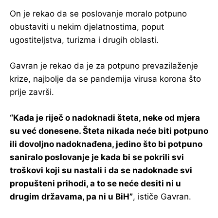
On je rekao da se poslovanje moralo potpuno
obustaviti u nekim djelatnostima, poput
ugostiteljstva, turizma i drugih oblasti.
Gavran je rekao da je za potpuno prevazilaženje
krize, najbolje da se pandemija virusa korona što
prije završi.
“Kada je riječ o nadoknadi šteta, neke od mjera
su već donesene. Šteta nikada neće biti potpuno
ili dovoljno nadoknađena, jedino što bi potpuno
saniralo poslovanje je kada bi se pokrili svi
troškovi koji su nastali i da se nadoknade svi
propušteni prihodi, a to se neće desiti ni u
drugim državama, pa ni u BiH”
, ističe Gavran.