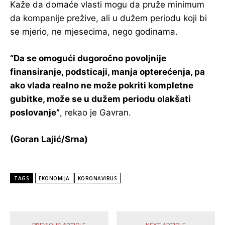
Kaže da domaće vlasti mogu da pruže minimum
da kompanije prežive, ali u dužem periodu koji bi
se mjerio, ne mjesecima, nego godinama.
“Da se omogući dugoročno povoljnije
finansiranje, podsticaji, manja opterećenja, pa
ako vlada realno ne može pokriti kompletne
gubitke, može se u dužem periodu olakšati
poslovanje”
, rekao je Gavran.
(Goran Lajić/Srna)
TAGS
EKONOMIJA
KORONAVIRUS
POPULARNE VIJESTI