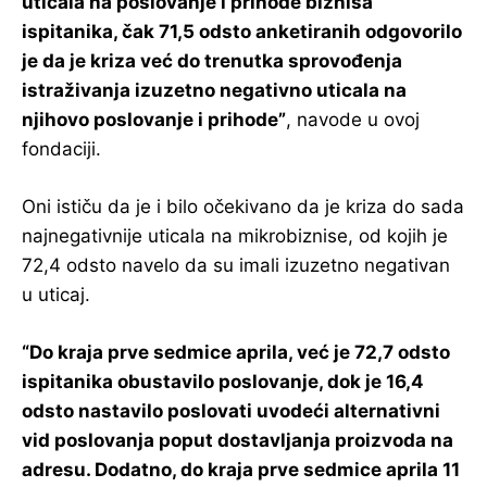
uticala na poslovanje i prihode biznisa
ispitanika, čak 71,5 odsto anketiranih odgovorilo
je da je kriza već do trenutka sprovođenja
istraživanja izuzetno negativno uticala na
njihovo poslovanje i prihode”
, navode u ovoj
fondaciji.
Oni ističu da je i bilo očekivano da je kriza do sada
najnegativnije uticala na mikrobiznise, od kojih je
72,4 odsto navelo da su imali izuzetno negativan
u uticaj.
“Do kraja prve sedmice aprila, već je 72,7 odsto
ispitanika obustavilo poslovanje, dok je 16,4
odsto nastavilo poslovati uvodeći alternativni
vid poslovanja poput dostavljanja proizvoda na
adresu. Dodatno, do kraja prve sedmice aprila 11