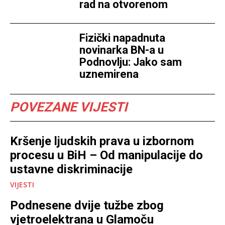
rad na otvorenom
Fizički napadnuta
novinarka BN-a u
Podnovlju: Jako sam
uznemirena
POVEZANE VIJESTI
Kršenje ljudskih prava u izbornom
procesu u BiH – Od manipulacije do
ustavne diskriminacije
VIJESTI
Podnesene dvije tužbe zbog
vjetroelektrana u Glamoču