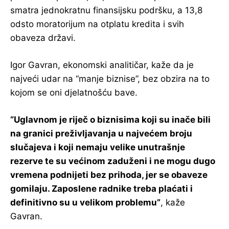
smatra jednokratnu finansijsku podršku, a 13,8
odsto moratorijum na otplatu kredita i svih
obaveza državi.
Igor Gavran, ekonomski analitičar, kaže da je
najveći udar na “manje biznise”, bez obzira na to
kojom se oni djelatnošću bave.
“Uglavnom je riječ o biznisima koji su inače bili
na granici preživljavanja u najvećem broju
slučajeva i koji nemaju velike unutrašnje
rezerve te su većinom zaduženi i ne mogu dugo
vremena podnijeti bez prihoda, jer se obaveze
gomilaju. Zaposlene radnike treba plaćati i
definitivno su u velikom problemu”
, kaže
Gavran.