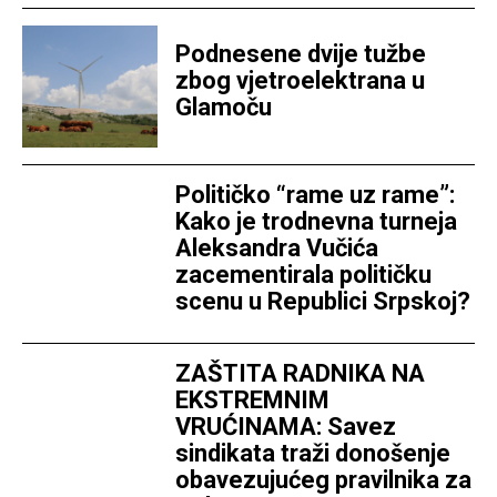
Podnesene dvije tužbe
zbog vjetroelektrana u
Glamoču
Političko “rame uz rame”:
Kako je trodnevna turneja
Aleksandra Vučića
zacementirala političku
scenu u Republici Srpskoj?
ZAŠTITA RADNIKA NA
EKSTREMNIM
VRUĆINAMA: Savez
sindikata traži donošenje
obavezujućeg pravilnika za