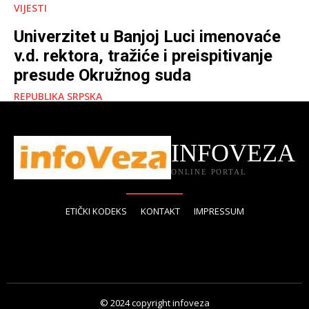
VIJESTI
Univerzitet u Banjoj Luci imenovaće
v.d. rektora, tražiće i preispitivanje
presude Okružnog suda
REPUBLIKA SRPSKA
INFOVEZA
ONLINE PORTAL
ETIČKI KODEKS
KONTAKT
IMPRESSUM
© 2024 copyright infoveza