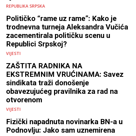
REPUBLIKA SRPSKA
Političko “rame uz rame”: Kako je
trodnevna turneja Aleksandra Vučića
zacementirala političku scenu u
Republici Srpskoj?
VIJESTI
ZAŠTITA RADNIKA NA
EKSTREMNIM VRUĆINAMA: Savez
sindikata traži donošenje
obavezujućeg pravilnika za rad na
otvorenom
VIJESTI
Fizički napadnuta novinarka BN-a u
Podnovlju: Jako sam uznemirena