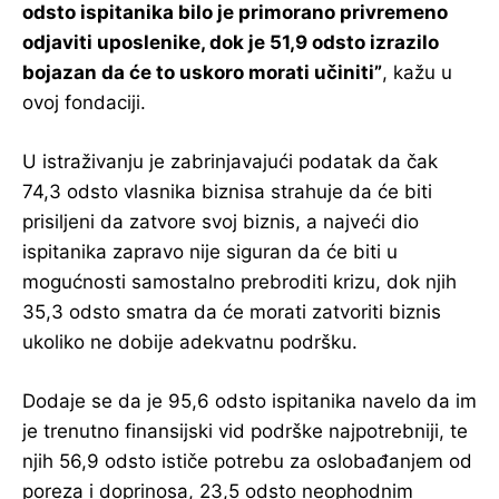
odsto ispitanika bilo je primorano privremeno
odjaviti uposlenike, dok je 51,9 odsto izrazilo
bojazan da će to uskoro morati učiniti”
, kažu u
ovoj fondaciji.
U istraživanju je zabrinjavajući podatak da čak
74,3 odsto vlasnika biznisa strahuje da će biti
prisiljeni da zatvore svoj biznis, a najveći dio
ispitanika zapravo nije siguran da će biti u
mogućnosti samostalno prebroditi krizu, dok njih
35,3 odsto smatra da će morati zatvoriti biznis
ukoliko ne dobije adekvatnu podršku.
Dodaje se da je 95,6 odsto ispitanika navelo da im
je trenutno finansijski vid podrške najpotrebniji, te
njih 56,9 odsto ističe potrebu za oslobađanjem od
poreza i doprinosa, 23,5 odsto neophodnim