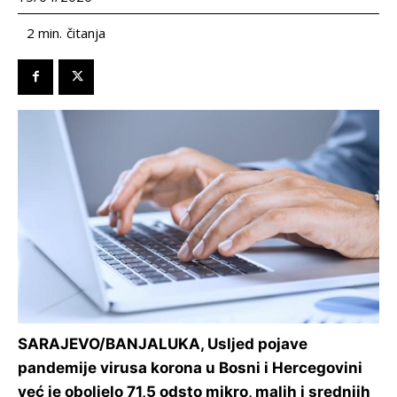
čitanja
2
min.
SARAJEVO/BANJALUKA, Usljed pojave
pandemije virusa korona u Bosni i Hercegovini
već je oboljelo 71,5 odsto mikro, malih i srednjih