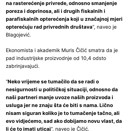
na rasterećenje privrede, odnosno smanjenje
poreza i doprinosa, ali i drugih fiskalnih i
parafiskalnih opterećenja koji u značajnoj mjeri
opterećuju rad privrednih društava
“, naveo je
Blagojević.
Ekonomista i akademik Muris Čičić smatra da je
pad industrijske proizvodnje od 10,4 odsto
zabrinjavajući.
“
Neko vrijeme se tumačilo da se radi o
nesigurnosti u političkoj situaciji, odnosno da
naši partneri manje uvoze naših proizvoda i
usluga jer ne znaju šta će biti s nama. Lično
nisam siguran koliko je to tumačenje tačno, ali
evo vidjećemo, sad ako dobijamo novu vlast, da
li će to imati uticaj
“, naveo je Čičić.