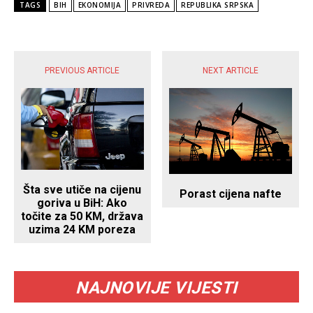
TAGS
BIH
EKONOMIJA
PRIVREDA
REPUBLIKA SRPSKA
POPULARNE VIJESTI
PREVIOUS ARTICLE
NEXT ARTICLE
Šta sve utiče na cijenu
Porast cijena nafte
goriva u BiH: Ako
točite za 50 KM, država
uzima 24 KM poreza
NAJNOVIJE VIJESTI