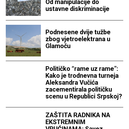
Od manipulacije do
ustavne diskriminacije
Podnesene dvije tužbe
zbog vjetroelektrana u
Glamoču
Političko “rame uz rame”:
Kako je trodnevna turneja
Aleksandra Vučića
zacementirala političku
scenu u Republici Srpskoj?
ZAŠTITA RADNIKA NA
EKSTREMNIM
VRUĆINAMA: Savez