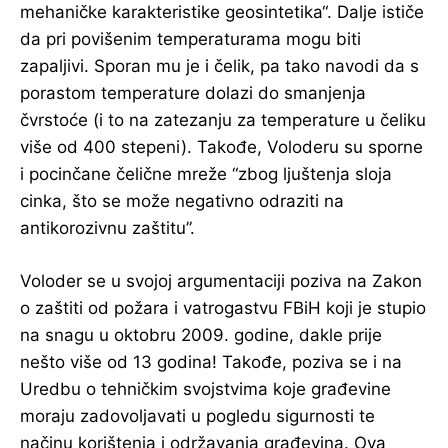
mehaničke karakteristike geosintetika“. Dalje ističe
da pri povišenim temperaturama mogu biti
zapaljivi. Sporan mu je i čelik, pa tako navodi da s
porastom temperature dolazi do smanjenja
čvrstoće (i to na zatezanju za temperature u čeliku
više od 400 stepeni). Takođe, Voloderu su sporne
i pocinčane čelične mreže “zbog ljuštenja sloja
cinka, što se može negativno odraziti na
antikorozivnu zaštitu”.
Voloder se u svojoj argumentaciji poziva na Zakon
o zaštiti od požara i vatrogastvu FBiH koji je stupio
na snagu u oktobru 2009. godine, dakle prije
nešto više od 13 godina! Takođe, poziva se i na
Uredbu o tehničkim svojstvima koje građevine
moraju zadovoljavati u pogledu sigurnosti te
načinu korištenja i održavanja građevina. Ova