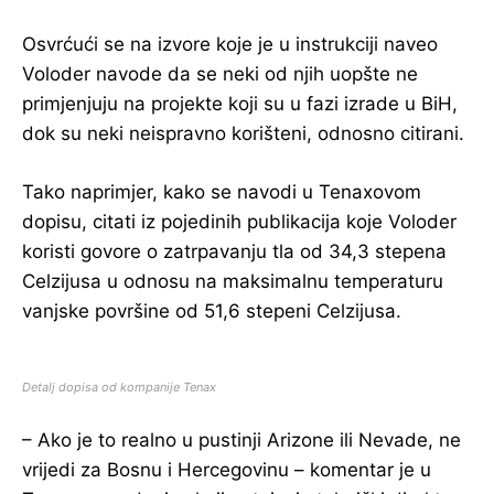
Osvrćući se na izvore koje je u instrukciji naveo
Voloder navode da se neki od njih uopšte ne
primjenjuju na projekte koji su u fazi izrade u BiH,
dok su neki neispravno korišteni, odnosno citirani.
Tako naprimjer, kako se navodi u Tenaxovom
dopisu, citati iz pojedinih publikacija koje Voloder
koristi govore o zatrpavanju tla od 34,3 stepena
Celzijusa u odnosu na maksimalnu temperaturu
vanjske površine od 51,6 stepeni Celzijusa.
Detalj dopisa od kompanije Tenax
– Ako je to realno u pustinji Arizone ili Nevade, ne
vrijedi za Bosnu i Hercegovinu – komentar je u