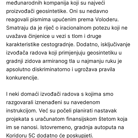
međunarodnih kompanija koji su najveći
proizvođači geosintetike. Oni su nedavno
reagovali pismima upućenim prema Voloderu.
Smatraju da je riječ o iracionalnom potezu koji ne
uvažava činjenice u vezi s tlom i druge
karakteristike cestogradnje. Dodatno, isključivanje
izvođača radova koji primjenjuju geosintetiku u
gradnji zidova armiranog tla u najmanju ruku je
apsolutno diskriminatorno i ugrožava pravila
konkurencije.
I neki domaći izvođači radova s kojima smo
razgovarali iznenađeni su navedenom
instrukcijom. Već su počeli planirati nastavak
projekata s uračunatom finansijskom štetom koja
im se nanosi. Istovremeno, gradnja autoputa na
Koridoru 5C dodatno će poskupjeti.