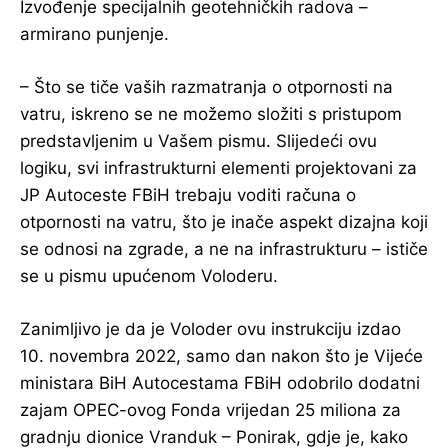
Izvođenje specijalnih geotehničkih radova –
armirano punjenje.
– Što se tiče vaših razmatranja o otpornosti na
vatru, iskreno se ne možemo složiti s pristupom
predstavljenim u Vašem pismu. Slijedeći ovu
logiku, svi infrastrukturni elementi projektovani za
JP Autoceste FBiH trebaju voditi računa o
otpornosti na vatru, što je inače aspekt dizajna koji
se odnosi na zgrade, a ne na infrastrukturu – ističe
se u pismu upućenom Voloderu.
Zanimljivo je da je Voloder ovu instrukciju izdao
10. novembra 2022, samo dan nakon što je Vijeće
ministara BiH Autocestama FBiH odobrilo dodatni
zajam OPEC-ovog Fonda vrijedan 25 miliona za
gradnju dionice Vranduk – Ponirak, gdje je, kako