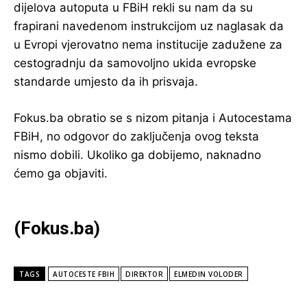
dijelova autoputa u FBiH rekli su nam da su
frapirani navedenom instrukcijom uz naglasak da
u Evropi vjerovatno nema institucije zadužene za
cestogradnju da samovoljno ukida evropske
standarde umjesto da ih prisvaja.
Fokus.ba obratio se s nizom pitanja i Autocestama
FBiH, no odgovor do zaključenja ovog teksta
nismo dobili. Ukoliko ga dobijemo, naknadno
ćemo ga objaviti.
(
Fokus.ba)
TAGS
AUTOCESTЕ FBIH
DIREKTOR
ELMEDIN VOLODER
POPULARNE VIJESTI