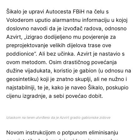
Šikalo je upravi Autocesta FBiH na čelu s
Voloderom uputio alarmantnu informaciju u kojoj
doslovno navodi da je izvođač radova, odnosno
Azvirt, „izigrao dodijeljeno mu povjerenje za
preprojektovanje velikih dijelova trase ove
poddionice“. Ali bez učinka. Azvirt je nastavio s
ovom metodom. Osim drastičnog povećanja
dužine vijadukata, koristio je gabion (u odnosu na
geosintetiku) koji je znatno skuplji, ali ne nužno i
najstabilniji, te je, kako je naveo Šikalo, poskupio
cijenu izgradnje, a sebi povećao dobit.
Izlaskom na teren utvrđeno da je Azvirt gradio gabionske zidove
Novom instrukcijom o potpunom eliminisanju