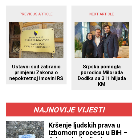
PREVIOUS ARTICLE
NEXT ARTICLE
Srpska pomogla
Ustavni sud zabranio
porodicu Milorada
primjenu Zakona o
Dodika sa 311 hiljada
nepokretnoj imovini RS
KM
NAJNOVIJE VIJESTI
Kršenje ljudskih prava u
izbornom procesu u BiH –