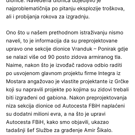
dionice. Navedena dionica ubjedljivo je
najproblematičnija po pitanju eksplozije troškova,
ali i probijanja rokova za izgradnju.
Ono što u našem prethodnom istraživanju nismo
naveli, to je informacija da su preprojektovane
upravo one sekcije dionice Vranduk – Ponirak gdje
se nalazi više od 90 posto zidova armiranog tla.
Naime, nakon što je izvođač radova odbio raditi
po usvojenom glavnom projektu firme Integra iz
Mostara angažovao je vlastite projektante iz Grčke
koji su napravili projekte po kojima su zidovi trebali
biti izgrađeni od gabiona. Nakon preprojektovanja
niza sekcija dionice od Autocesta FBiH naplaćeni
su dodatni milioni evra, a na što je upravi
Autocesta FBiH, kako smo objavili, ukazao
tadašnji šef Službe za građenje Amir Šikalo.