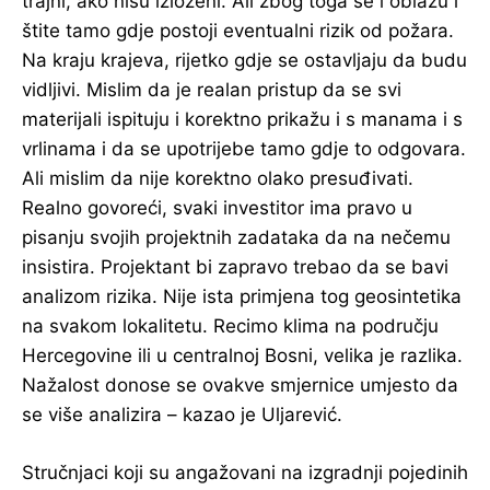
trajni, ako nisu izloženi. Ali zbog toga se i oblažu i
štite tamo gdje postoji eventualni rizik od požara.
Na kraju krajeva, rijetko gdje se ostavljaju da budu
vidljivi. Mislim da je realan pristup da se svi
materijali ispituju i korektno prikažu i s manama i s
vrlinama i da se upotrijebe tamo gdje to odgovara.
Ali mislim da nije korektno olako presuđivati.
Realno govoreći, svaki investitor ima pravo u
pisanju svojih projektnih zadataka da na nečemu
insistira. Projektant bi zapravo trebao da se bavi
analizom rizika. Nije ista primjena tog geosintetika
na svakom lokalitetu. Recimo klima na području
Hercegovine ili u centralnoj Bosni, velika je razlika.
Nažalost donose se ovakve smjernice umjesto da
se više analizira – kazao je Uljarević.
Stručnjaci koji su angažovani na izgradnji pojedinih