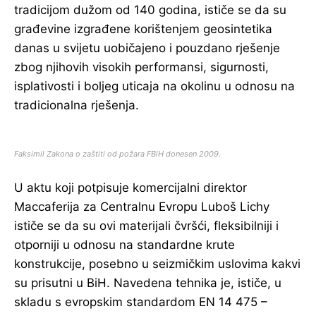
tradicijom dužom od 140 godina, ističe se da su
građevine izgrađene korištenjem geosintetika
danas u svijetu uobičajeno i pouzdano rješenje
zbog njihovih visokih performansi, sigurnosti,
isplativosti i boljeg uticaja na okolinu u odnosu na
tradicionalna rješenja.
Faksimil Zakona o zaštiti od požara FBiH donesen 2009.
U aktu koji potpisuje komercijalni direktor
Maccaferija za Centralnu Evropu Luboš Lichy
ističe se da su ovi materijali čvršći, fleksibilniji i
otporniji u odnosu na standardne krute
konstrukcije, posebno u seizmičkim uslovima kakvi
su prisutni u BiH. Navedena tehnika je, ističe, u
skladu s evropskim standardom EN 14 475 –