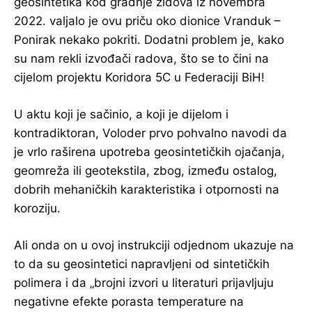
geosintetika kod gradnje zidova iz novembra
2022. valjalo je ovu priču oko dionice Vranduk –
Ponirak nekako pokriti. Dodatni problem je, kako
su nam rekli izvođači radova, što se to čini na
cijelom projektu Koridora 5C u Federaciji BiH!
U aktu koji je sačinio, a koji je dijelom i
kontradiktoran, Voloder prvo pohvalno navodi da
je vrlo raširena upotreba geosintetičkih ojačanja,
geomreža ili geotekstila, zbog, između ostalog,
dobrih mehaničkih karakteristika i otpornosti na
koroziju.
Ali onda on u ovoj instrukciji odjednom ukazuje na
to da su geosintetici napravljeni od sintetičkih
polimera i da „brojni izvori u literaturi prijavljuju
negativne efekte porasta temperature na