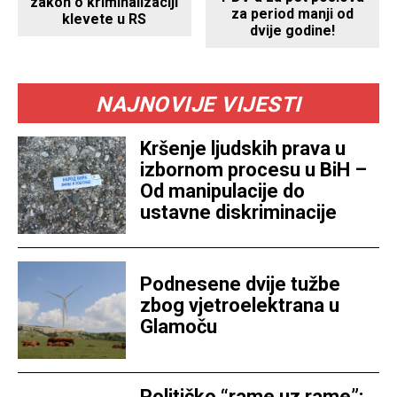
zakon o kriminalizaciji
za period manji od
klevete u RS
dvije godine!
NAJNOVIJE VIJESTI
Kršenje ljudskih prava u
izbornom procesu u BiH –
Od manipulacije do
ustavne diskriminacije
Podnesene dvije tužbe
zbog vjetroelektrana u
Glamoču
Političko “rame uz rame”: