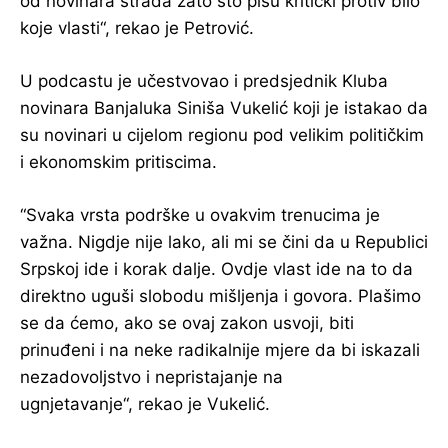
od novinara strada zato što pišu kritički protiv bilo
koje vlasti“, rekao je Petrović.
U podcastu je učestvovao i predsjednik Kluba
novinara Banjaluka Siniša Vukelić koji je istakao da
su novinari u cijelom regionu pod velikim političkim
i ekonomskim pritiscima.
“Svaka vrsta podrške u ovakvim trenucima je
važna. Nigdje nije lako, ali mi se čini da u Republici
Srpskoj ide i korak dalje. Ovdje vlast ide na to da
direktno uguši slobodu mišljenja i govora. Plašimo
se da ćemo, ako se ovaj zakon usvoji, biti
prinuđeni i na neke radikalnije mjere da bi iskazali
nezadovoljstvo i nepristajanje na
ugnjetavanje“, rekao je Vukelić.