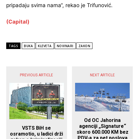
pripadaju svima nama“, rekao je Trifunović.
(Capital)
TAGS
BUKA
KLEVETA
NOVINARI
ZAKON
POPULARNE VIJESTI
PREVIOUS ARTICLE
NEXT ARTICLE
Od OC Jahorina
agenciji „Signature“
VSTS BiH se
skoro 600.000 KM bez
osramotio, u ladici drži
PDV-a za pet poslova