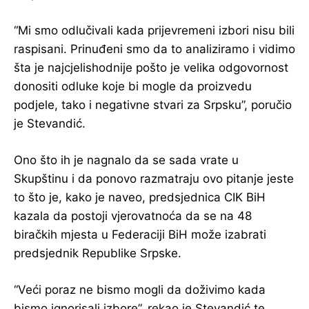
“Mi smo odlučivali kada prijevremeni izbori nisu bili
raspisani. Prinuđeni smo da to analiziramo i vidimo
šta je najcjelishodnije pošto je velika odgovornost
donositi odluke koje bi mogle da proizvedu
podjele, tako i negativne stvari za Srpsku”, poručio
je Stevandić.
Ono što ih je nagnalo da se sada vrate u
Skupštinu i da ponovo razmatraju ovo pitanje jeste
to što je, kako je naveo, predsjednica CIK BiH
kazala da postoji vjerovatnoća da se na 48
biračkih mjesta u Federaciji BiH može izabrati
predsjednik Republike Srpske.
“Veći poraz ne bismo mogli da doživimo kada
bismo ignorisali izbore”, rekao je Stevandić te