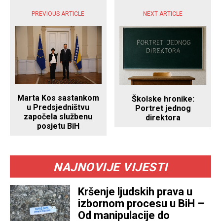
PREVIOUS ARTICLE
NEXT ARTICLE
Marta Kos sastankom
Školske hronike:
u Predsjedništvu
Portret jednog
započela službenu
direktora
posjetu BiH
NAJNOVIJE VIJESTI
Kršenje ljudskih prava u
izbornom procesu u BiH –
Od manipulacije do