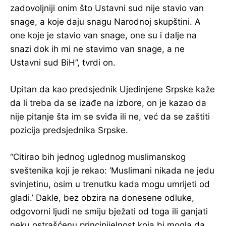
zadovoljniji onim što Ustavni sud nije stavio van
snage, a koje daju snagu Narodnoj skupštini. A
one koje je stavio van snage, one su i dalje na
snazi dok ih mi ne stavimo van snage, a ne
Ustavni sud BiH”, tvrdi on.
Upitan da kao predsjednik Ujedinjene Srpske kaže
da li treba da se izađe na izbore, on je kazao da
nije pitanje šta im se sviđa ili ne, već da se zaštiti
pozicija predsjednika Srpske.
“Citirao bih jednog uglednog muslimanskog
sveštenika koji je rekao: ‘Muslimani nikada ne jedu
svinjetinu, osim u trenutku kada mogu umrijeti od
gladi.’ Dakle, bez obzira na donesene odluke,
odgovorni ljudi ne smiju bježati od toga ili ganjati
neku ostrašćenu principijelnost koja bi mogla da