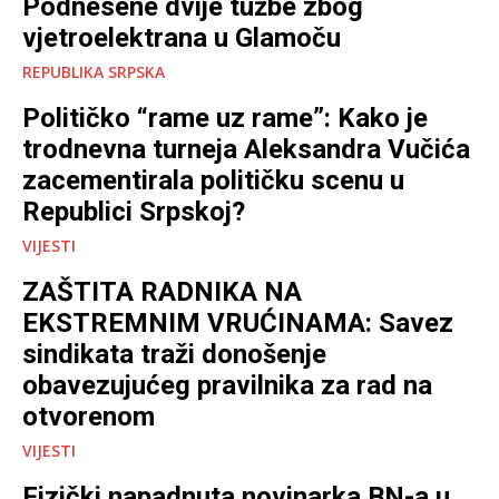
Podnesene dvije tužbe zbog
vjetroelektrana u Glamoču
REPUBLIKA SRPSKA
Političko “rame uz rame”: Kako je
trodnevna turneja Aleksandra Vučića
zacementirala političku scenu u
Republici Srpskoj?
VIJESTI
ZAŠTITA RADNIKA NA
EKSTREMNIM VRUĆINAMA: Savez
sindikata traži donošenje
obavezujućeg pravilnika za rad na
otvorenom
VIJESTI
Fizički napadnuta novinarka BN-a u