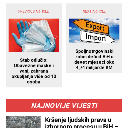
PREVIOUS ARTICLE
NEXT ARTICLE
Spoljnotrgovinski
robni deficit BiH u
Štab odlučio:
devet mjeseci oko
Obavezne maske i
4,74 milijarde KM
vani, zabrana
okupljanja više od 10
osoba
NAJNOVIJE VIJESTI
Kršenje ljudskih prava u
izbornom procesu u BiH –