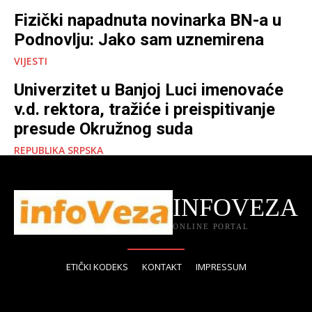
Fizički napadnuta novinarka BN-a u
Podnovlju: Jako sam uznemirena
VIJESTI
Univerzitet u Banjoj Luci imenovaće
v.d. rektora, tražiće i preispitivanje
presude Okružnog suda
REPUBLIKA SRPSKA
INFOVEZA
ONLINE PORTAL
ETIČKI KODEKS
KONTAKT
IMPRESSUM