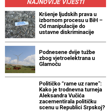
NAJNOVIJE VIJESTI
Kršenje ljudskih prava u
izbornom procesu u BiH –
Od manipulacije do
ustavne diskriminacije
Podnesene dvije tužbe
zbog vjetroelektrana u
Glamoču
Političko “rame uz rame”:
Kako je trodnevna turneja
Aleksandra Vučića
zacementirala političku
scenu u Republici Srpskoj?