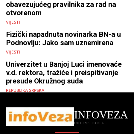
obavezujućeg pravilnika za rad na
otvorenom
VIJESTI
Fizički napadnuta novinarka BN-a u
Podnovlju: Jako sam uznemirena
VIJESTI
Univerzitet u Banjoj Luci imenovaće
v.d. rektora, tražiće i preispitivanje
presude Okružnog suda
REPUBLIKA SRPSKA
INFOVEZA
ONLINE PORTAL