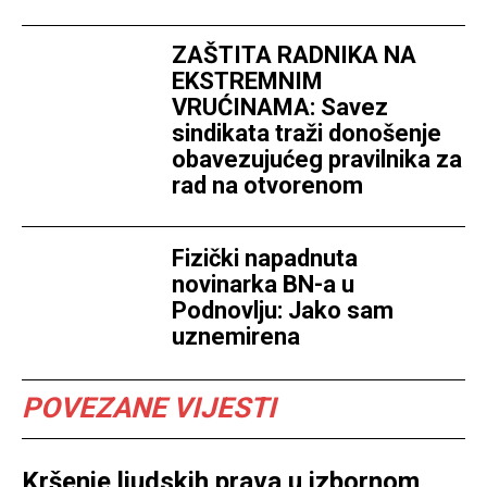
ZAŠTITA RADNIKA NA
EKSTREMNIM
VRUĆINAMA: Savez
sindikata traži donošenje
obavezujućeg pravilnika za
rad na otvorenom
Fizički napadnuta
novinarka BN-a u
Podnovlju: Jako sam
uznemirena
POVEZANE VIJESTI
Kršenje ljudskih prava u izbornom