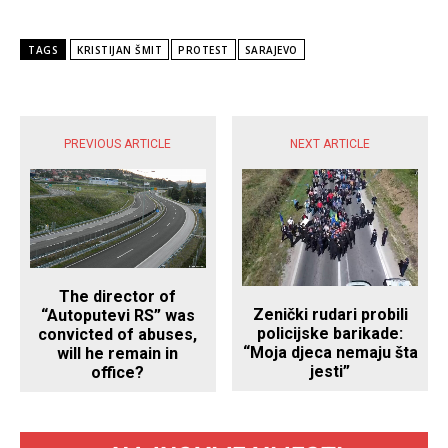
TAGS
KRISTIJAN ŠMIT
PROTEST
SARAJEVO
POPULARNE VIJESTI
PREVIOUS ARTICLE
NEXT ARTICLE
The director of
Zenički rudari probili
“Autoputevi RS” was
policijske barikade:
convicted of abuses,
“Moja djeca nemaju šta
will he remain in
jesti”
office?