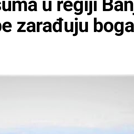
šuma u regiji Ban
pe zarađuju boga