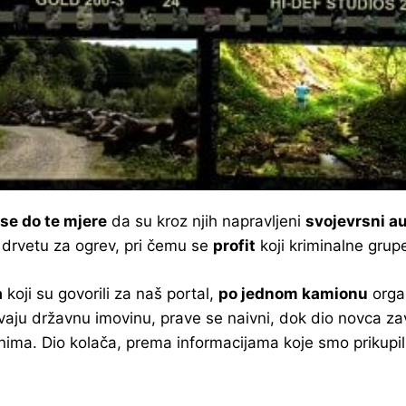
 se do te mjere
da su kroz njih napravljeni
svojevrsni a
 drvetu za ogrev, pri čemu se
profit
koji kriminalne grup
a
koji su govorili za naš portal,
po jednom kamionu
organ
čuvaju državnu imovinu, prave se naivni, dok dio novca za
nima. Dio kolača, prema informacijama koje smo prikupili 