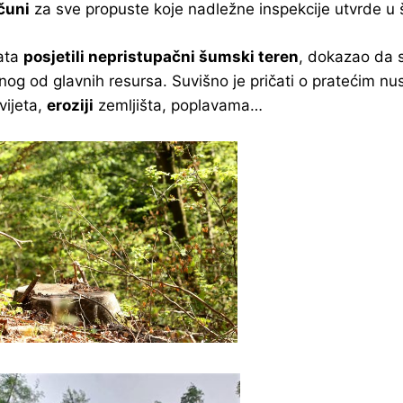
čuni
za sve propuste koje nadležne inspekcije utvrde u
rata
posjetili nepristupačni šumski teren
, dokazao da 
ednog od glavnih resursa. Suvišno je pričati o pratećim 
vijeta,
eroziji
zemljišta, poplavama…