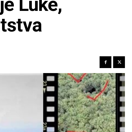
je Luke,
tstva