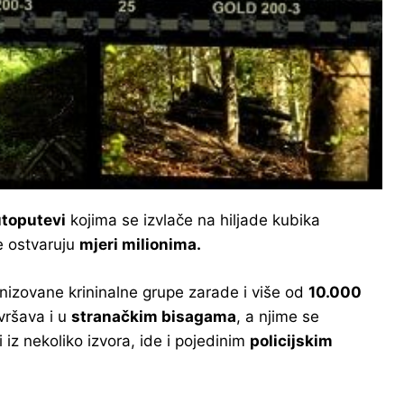
utoputevi
kojima se izvlače na hiljade kubika
e ostvaruju
mjeri milionima.
izovane krininalne grupe zarade i više od
10.000
vršava i u
stranačkim bisagama
, a njime se
iz nekoliko izvora, ide i pojedinim
policijskim