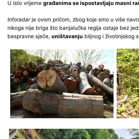
U isto vrijeme
građanima se ispostavljaju masni ra
Inforadar
je ovom pričom, zbog koje smo u više nav
nikoga nije briga što banjalučka regija ostaje bez j
bespravne sječe,
uništavanju
biljnog i životinjskog s