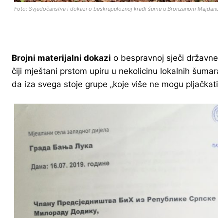
Foto: Svjedočanstva i dokazi o beskrupuloznoj krađi šume u Bronzanom Majdan
Brojni materijalni dokazi
o bespravnoj sječi državn
čiji mještani prstom upiru u nekolicinu lokalnih šumar
da iza svega stoje grupe „koje više ne mogu pljačkat