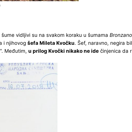
u
e šume vidljivi su na svakom koraku u šumama
Bronzano
a i njihovog
šefa Mileta Kvočku
. Šef, naravno, negira b
i“. Međutim,
u prilog Kvočki nikako ne ide
činjenica da r