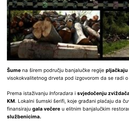
Šume
na širem području banjalučke regije
pljačkaju
visokokvalitetnog drveta pod izgovorom da se radi o
Prema istaživanju
Inforadara
i
svjedočenju zviždač
KM
. Lokalni šumski šerifi, koje građani plaćaju da 
finansiraju
gala večere
u elitnim banjalučkim restora
službenicima.