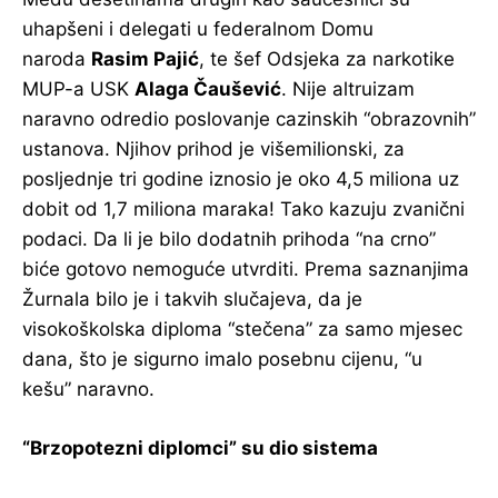
uhapšeni i delegati u federalnom Domu
naroda
Rasim Pajić
, te šef Odsjeka za narkotike
MUP-a USK
Alaga Čaušević
. Nije altruizam
naravno odredio poslovanje cazinskih “obrazovnih”
ustanova. Njihov prihod je višemilionski, za
posljednje tri godine iznosio je oko 4,5 miliona uz
dobit od 1,7 miliona maraka! Tako kazuju zvanični
podaci. Da li je bilo dodatnih prihoda “na crno”
biće gotovo nemoguće utvrditi. Prema saznanjima
Žurnala bilo je i takvih slučajeva, da je
visokoškolska diploma “stečena” za samo mjesec
dana, što je sigurno imalo posebnu cijenu, “u
kešu” naravno.
“Brzopotezni diplomci” su dio sistema