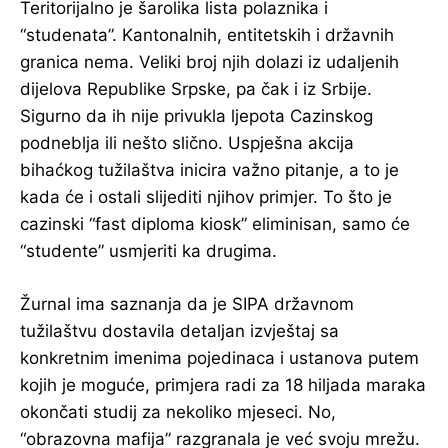
Teritorijalno je šarolika lista polaznika i
“studenata”. Kantonalnih, entitetskih i državnih
granica nema. Veliki broj njih dolazi iz udaljenih
dijelova Republike Srpske, pa čak i iz Srbije.
Sigurno da ih nije privukla ljepota Cazinskog
podneblja ili nešto slično. Uspješna akcija
bihaćkog tužilaštva inicira važno pitanje, a to je
kada će i ostali slijediti njihov primjer. To što je
cazinski “fast diploma kiosk” eliminisan, samo će
“studente” usmjeriti ka drugima.
Žurnal ima saznanja da je SIPA državnom
tužilaštvu dostavila detaljan izvještaj sa
konkretnim imenima pojedinaca i ustanova putem
kojih je moguće, primjera radi za 18 hiljada maraka
okončati studij za nekoliko mjeseci. No,
“obrazovna mafija” razgranala je već svoju mrežu.