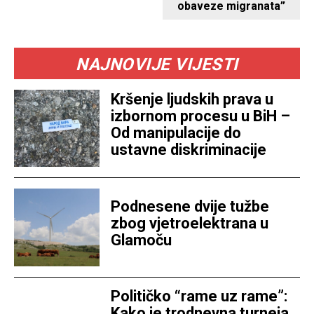
obaveze migranata”
NAJNOVIJE VIJESTI
Kršenje ljudskih prava u
izbornom procesu u BiH –
Od manipulacije do
ustavne diskriminacije
Podnesene dvije tužbe
zbog vjetroelektrana u
Glamoču
Političko “rame uz rame”:
Kako je trodnevna turneja