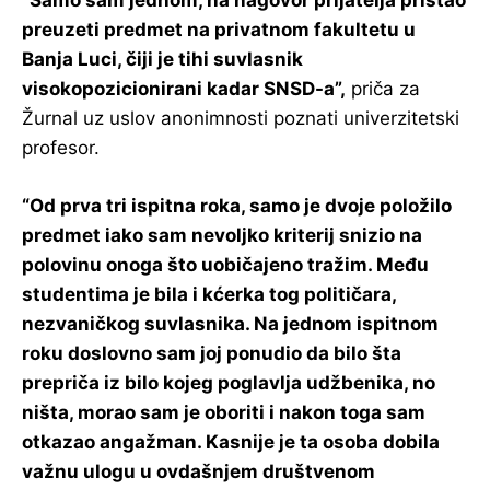
“Samo sam jednom, na nagovor prijatelja pristao
preuzeti predmet na privatnom fakultetu u
Banja Luci, čiji je tihi suvlasnik
visokopozicionirani kadar SNSD-a”,
priča za
Žurnal uz uslov anonimnosti poznati univerzitetski
profesor.
“Od prva tri ispitna roka, samo je dvoje položilo
predmet iako sam nevoljko kriterij snizio na
polovinu onoga što uobičajeno tražim. Među
studentima je bila i kćerka tog političara,
nezvaničkog suvlasnika. Na jednom ispitnom
roku doslovno sam joj ponudio da bilo šta
prepriča iz bilo kojeg poglavlja udžbenika, no
ništa, morao sam je oboriti i nakon toga sam
otkazao angažman. Kasnije je ta osoba dobila
važnu ulogu u ovdašnjem društvenom