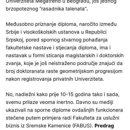
Univerziteta Megatrend u Beogradu, još jednog
brzopoteznog “rasadnika talenata”
.
Međusobno priznanje diploma, naročito između
Srbije i visokoškolskih ustanova u Republici
Srpskoj, pored spornog stvarnog pohađanja
fakultetske nastave i stjecanja diploma, ima i
nastavak u formi sticanja magistarskih i doktorskih
zvanja, koje je još neistraženo područje znajući da
broj doktoranata raste geometrijskom progresijom
nakon registrovanja privatnih Univerziteta.
No, nadležni kako prije 10-15 godina tako i sada,
svemu prilaze veoma inertno. Davno su mediji
ukazivali na sporne diplome ovdašnjih funkcionera
stečene putem primjera radi Fakulteta za uslužni
biznis iz Sremske Kamenice (FABUS).
Predrag