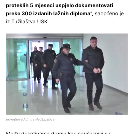
proteklih 5 mjeseci uspjelo dokumentovati
preko 300 izdanih lažnih diploma”,
saopćeno je
iz Tužilaštva USK.
privođenje Admira Hadžipašića
Među desetinama drugih kao saučesnici su