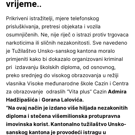
vrijeme..
Prikriveni istražitelji, mjere telefonskog
prisluškivanja, pretresi objekata i vozila
osumnjičenih. Ne, nije riječ o istrazi protiv trgovaca
narkoticima ili sličnih nezakonitosti. Sve navedeno
je Tužilaštvo Unsko-sanskog kantona moralo
primjeniti kako bi dokazalo organizovani kriminal
pri izdavanju školskih diploma, od osnovnog,
preko srednjeg do visokog obrazovanja u režiji
vlasnika Visoke međunarodne škole Cazin i Centra
za obrazovanje odraslih “Vita plus” Cazin
Admira
Hadžipašića
i
Gorana Lalovića.
“Na ovaj način je izdano više hiljada nezakonitih
diploma i stečena višemilionska protupravna
imovinska korist. Kantonalno tužilaštvo Unsko-
sanskog kantona je provodeći istragu u