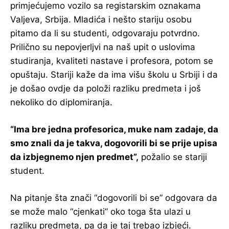
primjećujemo vozilo sa registarskim oznakama
Valjeva, Srbija. Mladića i nešto stariju osobu
pitamo da li su studenti, odgovaraju potvrdno.
Prilično su nepovjerljvi na naš upit o uslovima
studiranja, kvaliteti nastave i profesora, potom se
opuštaju. Stariji kaže da ima višu školu u Srbiji i da
je došao ovdje da položi razliku predmeta i još
nekoliko do diplomiranja.
“Ima bre jedna profesorica, muke nam zadaje, da
smo znali da je takva, dogovorili bi se prije upisa
da izbjegnemo njen predmet”,
požalio se stariji
student.
Na pitanje šta znači “dogovorili bi se” odgovara da
se može malo “cjenkati” oko toga šta ulazi u
razliku predmeta, pa da je taj trebao izbjeći.