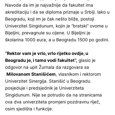
Navode da im je najvažnije da fakultet ima
akreditaciju i da se diploma priznaje u Srbiji. Iako u
Beogradu, koji im je čak nešto bliže, postoji
Univerzitet Singidunum, kojin je “bratski” ovome u
Bijeljini, prevagnule su cijene. U Bijeljini je
školarina 1000 eura, a u Beogradu 1500 po godini.
“Rektor vam je vrlo, vrlo rijetko ovdje, u
Beogradu je, i tamo vodi fakultet”,
glasio je
odgovor na upit Žurnala da razgovara sa
Milovanom Stanišićem
, vlasnikom i rektorom
Univerzitet Sinergija. Stanišić u Beogradu
posjeduje i predsjednik je Univerziteta
Singidunum. Nije se potrudio da na stranicama
ova dva univerziteta promjeni pozdravnu riječ,
osim sjedišta i funkcije.