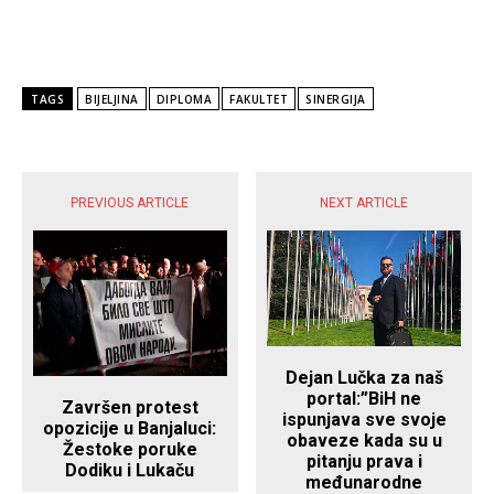
TAGS
BIJELJINA
DIPLOMA
FAKULTET
SINERGIJA
POPULARNE VIJESTI
PREVIOUS ARTICLE
NEXT ARTICLE
Dejan Lučka za naš
portal:”BiH ne
Završen protest
ispunjava sve svoje
opozicije u Banjaluci:
obaveze kada su u
Žestoke poruke
pitanju prava i
Dodiku i Lukaču
međunarodne