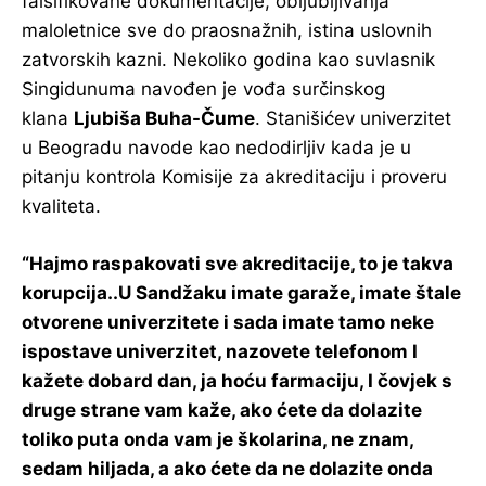
falsifikovane dokumentacije, obljubljivanja
maloletnice sve do praosnažnih, istina uslovnih
zatvorskih kazni. Nekoliko godina kao suvlasnik
Singidunuma navođen je vođa surčinskog
klana
Ljubiša Buha-Čume
. Stanišićev univerzitet
u Beogradu navode kao nedodirljiv kada je u
pitanju kontrola Komisije za akreditaciju i proveru
kvaliteta.
“Hajmo raspakovati sve akreditacije, to je takva
korupcija..U Sandžaku imate garaže, imate štale
otvorene univerzitete i sada imate tamo neke
ispostave univerzitet, nazovete telefonom I
kažete dobard dan, ja hoću farmaciju, I čovjek s
druge strane vam kaže, ako ćete da dolazite
toliko puta onda vam je školarina, ne znam,
sedam hiljada, a ako ćete da ne dolazite onda