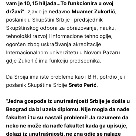
vam je 10, 15 hiljada…To funkcionira u ovoj
državi
”, izjavio je nedavno
Muamer Zukorlić
,
poslanik u Skupštini Srbije i predsjednik
Skupštinskog odbora za obrazovanje, nauku,
tehnološki razvoj i informacione tehnologije,
ogorčen zbog uskračivanja akreditacije
Internacionalnom univerzitetu u Novom Pazaru
gdje Zukorlić ima funkciju predsednika.
Da Srbija ima iste probleme kao i BiH, potrdio je i
poslanik Skupštine Srbije
Sreto Perić
.
“Jedna gospođa iz unutrašnjosti Srbije je došla u
Beograd da bi uzela diplomu. Nije mogla da nađe
fakultet i tu su nastali problemi! Ja razumem da
neko ne može da nađe fakultet kada ga upisuje,
dolazi iz unutrašnjosti, ne zna gdje se nalaze