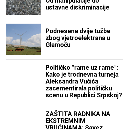
Od manipulacije do
ustavne diskriminacije
Podnesene dvije tužbe
zbog vjetroelektrana u
Glamoču
Političko “rame uz rame”:
Kako je trodnevna turneja
Aleksandra Vučića
zacementirala političku
scenu u Republici Srpskoj?
ZAŠTITA RADNIKA NA
EKSTREMNIM
VRUĆINAMA: Savez