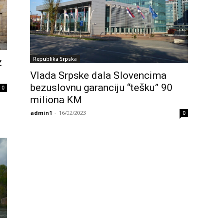
Republika Srpska
z
Vlada Srpske dala Slovencima
bezuslovnu garanciju “tešku” 90
0
miliona KM
admin1
-
16/02/2023
0