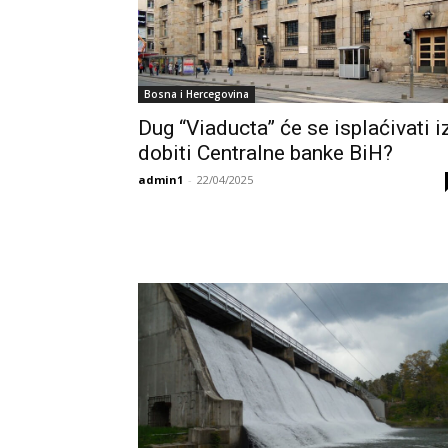
Bosna i Hercegovina
Dug “Viaducta” će se isplaćivati i
dobiti Centralne banke BiH?
admin1
-
22/04/2025