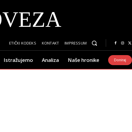
OVEZA
ETIČKI KODEKS
KONTAKT
IMPRESSUM
Istražujemo
Analiza
Naše hronike
Doniraj