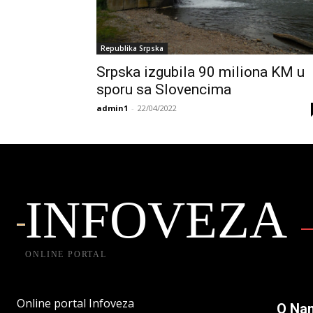
Republika Srpska
Srpska izgubila 90 miliona KM u
sporu sa Slovencima
admin1
-
22/04/2022
INFOVEZA
ONLINE PORTAL
Online portal Infoveza
O Na