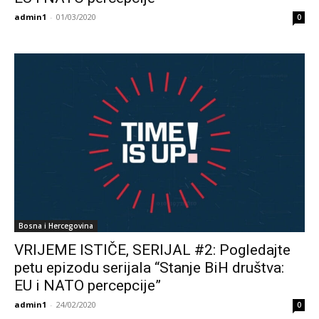
admin1
-
01/03/2020
0
Bosna i Hercegovina
VRIJEME ISTIČE, SERIJAL #2: Pogledajte
petu epizodu serijala “Stanje BiH društva:
EU i NATO percepcije”
admin1
-
24/02/2020
0