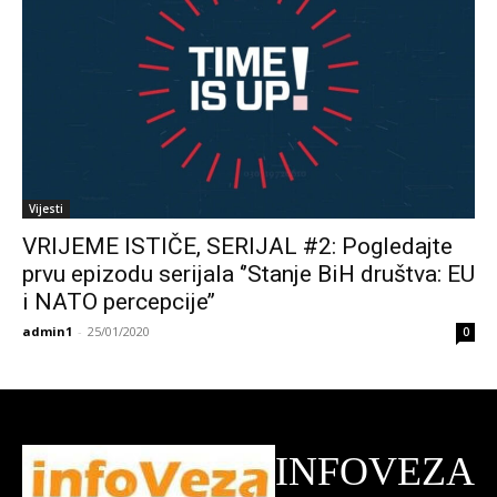
Vijesti
VRIJEME ISTIČE, SERIJAL #2: Pogledajte
prvu epizodu serijala ‘’Stanje BiH društva: EU
i NATO percepcije’’
admin1
-
25/01/2020
0
INFOVEZA