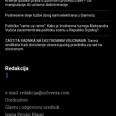
Kršenje ljudskih prava u izbornom procesu u BiH – Od
manipulacije do ustavne diskriminacije
Podnesene dvije tužbe zbog vjetroelektrana u Glamoču
Političko “rame uz rame”: Kako je trodnevna turneja Aleksandra
Vučića zacementirala političku scenu u Republici Srpskoj?
ZAŠTITA RADNIKA NA EKSTREMNIM VRUĆINAMA: Savez
sindikata traži donošenje obavezujućeg pravilnika za rad na
otvorenom
Redakcija
e-mail:
redakcija@infoveza.com
Uredništvo
Glavni i odgovorni urednik:
Ivana Perišić Blagić