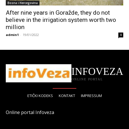
Bosna i Hercegovina
After nine years in Goražde, they do not
believe in the irrigation system worth two
million
admin1
-
19/01/2022
0
INFOVEZA
ONLINE PORTAL
ETIČKI KODEKS
KONTAKT
IMPRESSUM
Online portal Infoveza