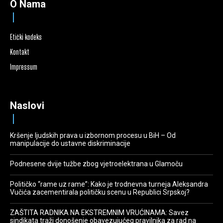
O Nama
Etički kodeks
Kontakt
Impressum
Naslovi
Kršenje ljudskih prava u izbornom procesu u BiH – Od
manipulacije do ustavne diskriminacije
Podnesene dvije tužbe zbog vjetroelektrana u Glamoču
Političko “rame uz rame”: Kako je trodnevna turneja Aleksandra
Vučića zacementirala političku scenu u Republici Srpskoj?
ZAŠTITA RADNIKA NA EKSTREMNIM VRUĆINAMA: Savez
sindikata traži donošenje obavezujućeg pravilnika za rad na