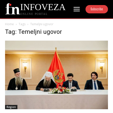
INFOVEZA
Subscribe
ONLINE PORTAL
Home
Tags
Temeljni ugovor
Tag: Temeljni ugovor
Region