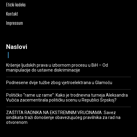
Etički kodeks
Kontakt
Impressum
Naslovi
Kršenje ljudskih prava u izbornom procesu u BiH – Od
manipulacije do ustavne diskriminacije
Podnesene dvije tužbe zbog vjetroelektrana u Glamoču
Političko “rame uz rame”: Kako je trodnevna turneja Aleksandra
Vučića zacementirala političku scenu u Republici Srpskoj?
ZAŠTITA RADNIKA NA EKSTREMNIM VRUĆINAMA: Savez
sindikata traži donošenje obavezujućeg pravilnika za rad na
otvorenom