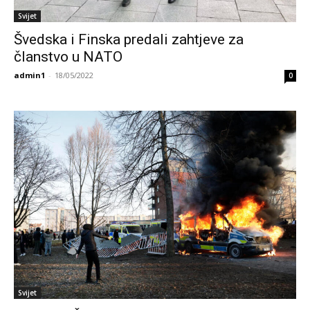
Svijet
Švedska i Finska predali zahtjeve za
članstvo u NATO
admin1
-
18/05/2022
0
Svijet