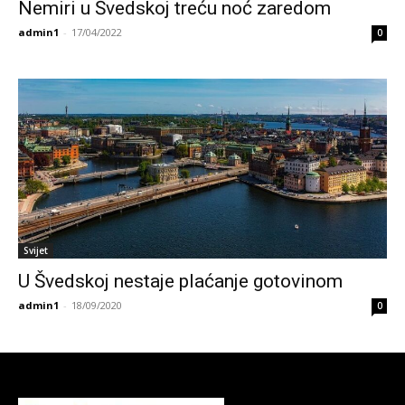
Nemiri u Švedskoj treću noć zaredom
admin1
-
17/04/2022
0
Svijet
U Švedskoj nestaje plaćanje gotovinom
admin1
-
18/09/2020
0