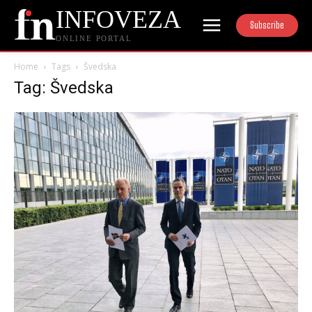
INFOVEZA
Subscribe
ONLINE PORTAL
Home
Tags
Švedska
Tag: Švedska