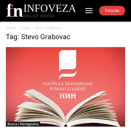
INFOVEZA
Subscribe
ONLINE PORTAL
Home
Tags
Stevo Grabovac
Tag: Stevo Grabovac
Bosna i Hercegovina