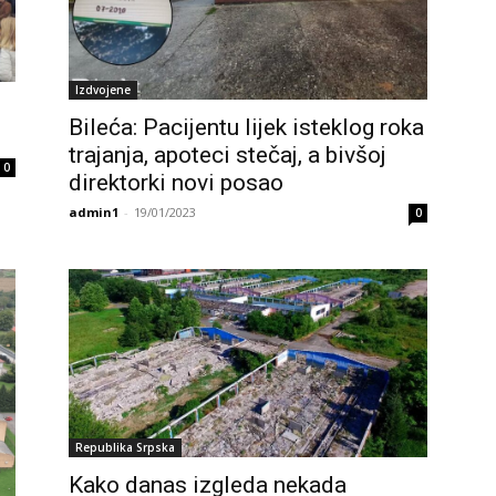
Izdvojene
Bileća: Pacijentu lijek isteklog roka
trajanja, apoteci stečaj, a bivšoj
0
direktorki novi posao
admin1
-
19/01/2023
0
Republika Srpska
Kako danas izgleda nekada