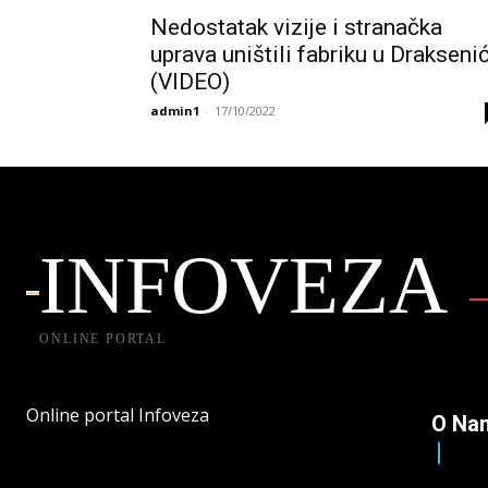
Nedostatak vizije i stranačka
uprava uništili fabriku u Drakseni
(VIDEO)
admin1
-
17/10/2022
INFOVEZA
ONLINE PORTAL
Online portal Infoveza
O Na