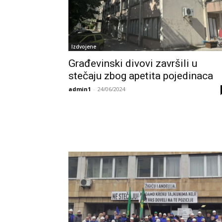
Izdvojene
Građevinski divovi završili u
stečaju zbog apetita pojedinaca
admin1
-
24/06/2024