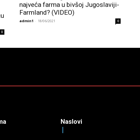
najveća farma u bivšoj Jugoslaviji-
Farmland? (VIDEO)
ću
admin1
-
18/06/2021
0
0
ma
Naslovi