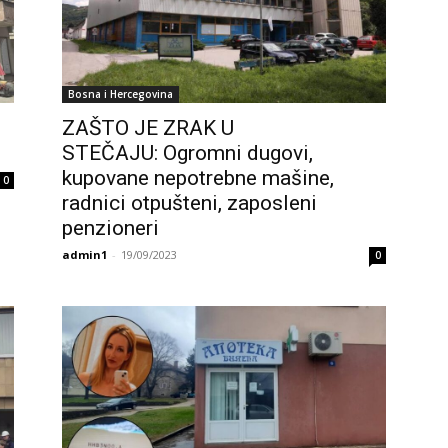
Bosna i Hercegovina
ZAŠTO JE ZRAK U
STEČAJU: Ogromni dugovi,
kupovane nepotrebne mašine,
0
radnici otpušteni, zaposleni
penzioneri
admin1
-
19/09/2023
0