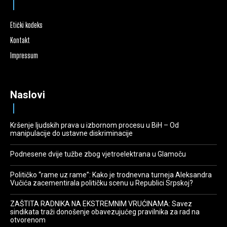
Etički kodeks
Kontakt
Impressum
Naslovi
Kršenje ljudskih prava u izbornom procesu u BiH – Od
manipulacije do ustavne diskriminacije
Podnesene dvije tužbe zbog vjetroelektrana u Glamoču
Političko “rame uz rame”: Kako je trodnevna turneja Aleksandra
Vučića zacementirala političku scenu u Republici Srpskoj?
ZAŠTITA RADNIKA NA EKSTREMNIM VRUĆINAMA: Savez
sindikata traži donošenje obavezujućeg pravilnika za rad na
otvorenom