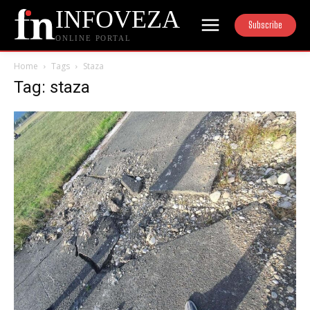
INFOVEZA
Subscribe
ONLINE PORTAL
Home
Tags
Staza
Tag: staza