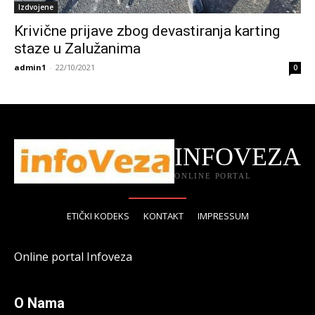
Izdvojene
Krivične prijave zbog devastiranja karting
staze u Zalužanima
admin1
-
22/10/2021
0
INFOVEZA
ONLINE PORTAL
ETIČKI KODEKS
KONTAKT
IMPRESSUM
Online portal Infoveza
O Nama