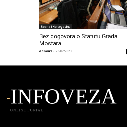
Bosna i Hercegovina
Bez dogovora o Statutu Grada
Mostara
admin1
-
23/02/2023
INFOVEZA
ONLINE PORTAL