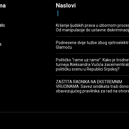
ma
Naslovi
deks
Kršenje ljudskih prava u izbornom proce
Od manipulacije do ustavne diskriminaci
Podnesene dvije tužbe zbog vjetroelekt
m
Glamoču
Političko “rame uz rame”: Kako je trodn
turneja Aleksandra Vučića zacementiral
političku scenu u Republici Srpskoj?
ZAŠTITA RADNIKA NA EKSTREMNIM
VRUĆINAMA: Savez sindikata traži dono
obavezujućeg pravilnika za rad na otvo