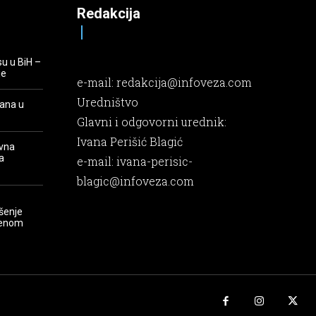
Redakcija
su u BiH –
je
e-mail:
redakcija@infoveza.com
Uredništvo
rana u
Glavni i odgovorni urednik:
Ivana Perišić Blagić
evna
a
e-mail:
ivana-perisic-
blagic@infoveza.com
šenje
renom