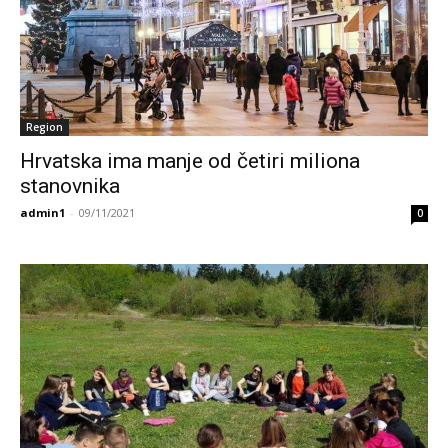
Region
Hrvatska ima manje od četiri miliona
stanovnika
admin1
-
09/11/2021
0