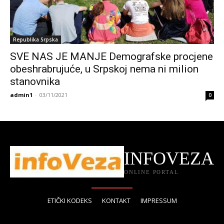
Republika Srpska
SVE NAS JE MANJE Demografske procjene
obeshrabrujuće, u Srpskoj nema ni milion
stanovnika
admin1
-
03/11/2021
0
INFOVEZA
ONLINE PORTAL
ETIČKI KODEKS
KONTAKT
IMPRESSUM