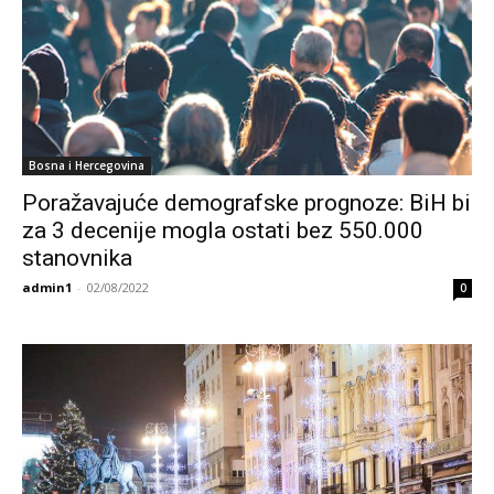
Bosna i Hercegovina
Poražavajuće demografske prognoze: BiH bi
za 3 decenije mogla ostati bez 550.000
stanovnika
admin1
-
02/08/2022
0