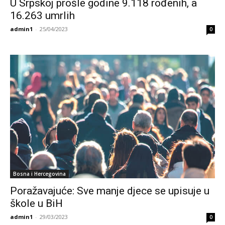
U Srpskoj prošle godine 9.118 rođenih, a
16.263 umrlih
admin1
-
25/04/2023
0
Bosna i Hercegovina
Poražavajuće: Sve manje djece se upisuje u
škole u BiH
admin1
-
29/03/2023
0