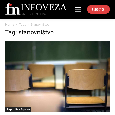
INFOVEZA
Subscribe
ONLINE PORTAL
Home
Tags
Stanovništvo
Tag: stanovništvo
Republika Srpska