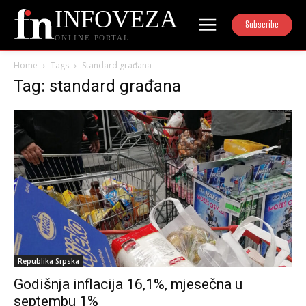
INFOVEZA
Subscribe
ONLINE PORTAL
Home
Tags
Standard građana
Tag: standard građana
Republika Srpska
Godišnja inflacija 16,1%, mjesečna u
septembu 1%