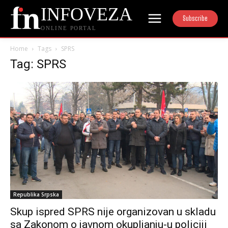
INFOVEZA
Subscribe
ONLINE PORTAL
Home
Tags
SPRS
Tag: SPRS
Republika Srpska
Skup ispred SPRS nije organizovan u skladu
sa Zakonom o javnom okupljanju-u policiji