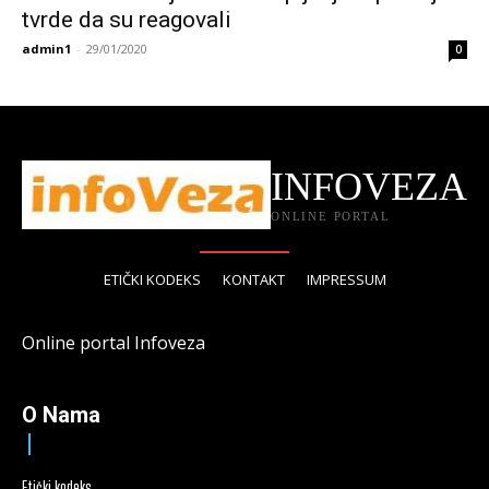
tvrde da su reagovali
admin1
-
29/01/2020
0
INFOVEZA
ONLINE PORTAL
ETIČKI KODEKS
KONTAKT
IMPRESSUM
Online portal Infoveza
O Nama
Etički kodeks