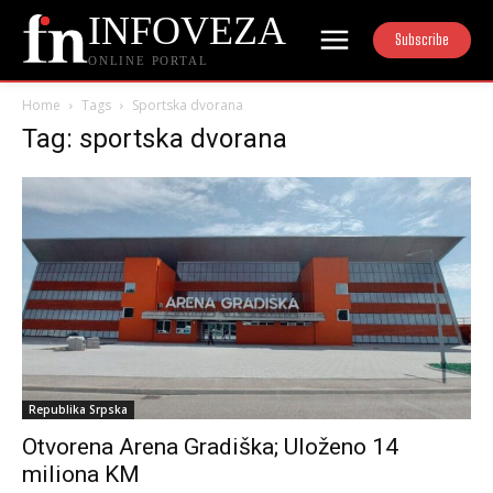
INFOVEZA
Subscribe
ONLINE PORTAL
Home
Tags
Sportska dvorana
Tag: sportska dvorana
Republika Srpska
Otvorena Arena Gradiška; Uloženo 14
miliona KM