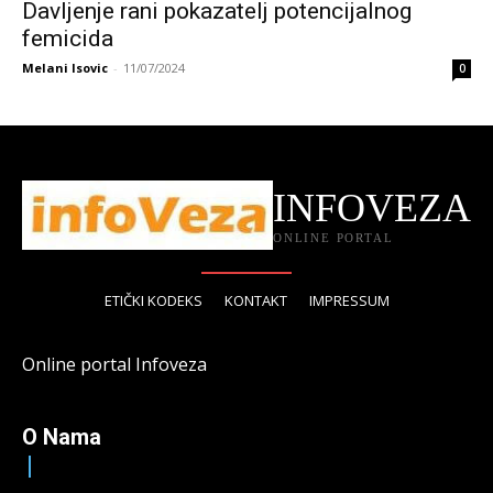
Davljenje rani pokazatelj potencijalnog
femicida
Melani Isovic
-
11/07/2024
0
INFOVEZA
ONLINE PORTAL
ETIČKI KODEKS
KONTAKT
IMPRESSUM
Online portal Infoveza
O Nama