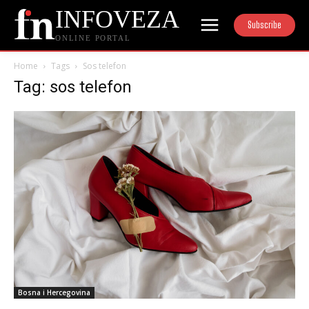
INFOVEZA
Subscribe
ONLINE PORTAL
Home
Tags
Sos telefon
Tag: sos telefon
Bosna i Hercegovina