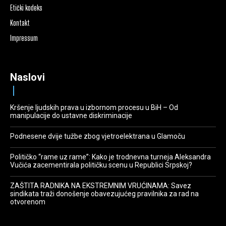
Etički kodeks
Kontakt
Impressum
Naslovi
Kršenje ljudskih prava u izbornom procesu u BiH – Od
manipulacije do ustavne diskriminacije
Podnesene dvije tužbe zbog vjetroelektrana u Glamoču
Političko “rame uz rame”: Kako je trodnevna turneja Aleksandra
Vučića zacementirala političku scenu u Republici Srpskoj?
ZAŠTITA RADNIKA NA EKSTREMNIM VRUĆINAMA: Savez
sindikata traži donošenje obavezujućeg pravilnika za rad na
otvorenom