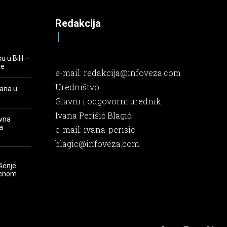
Redakcija
su u BiH –
je
e-mail:
redakcija@infoveza.com
Uredništvo
rana u
Glavni i odgovorni urednik:
Ivana Perišić Blagić
evna
a
e-mail:
ivana-perisic-
blagic@infoveza.com
šenje
renom