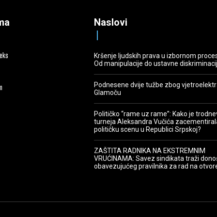
ma
Naslovi
deks
Kršenje ljudskih prava u izbornom proce
Od manipulacije do ustavne diskriminaci
Podnesene dvije tužbe zbog vjetroelekt
m
Glamoču
Političko “rame uz rame”: Kako je trodn
turneja Aleksandra Vučića zacementiral
političku scenu u Republici Srpskoj?
ZAŠTITA RADNIKA NA EKSTREMNIM
VRUĆINAMA: Savez sindikata traži dono
obavezujućeg pravilnika za rad na otvo