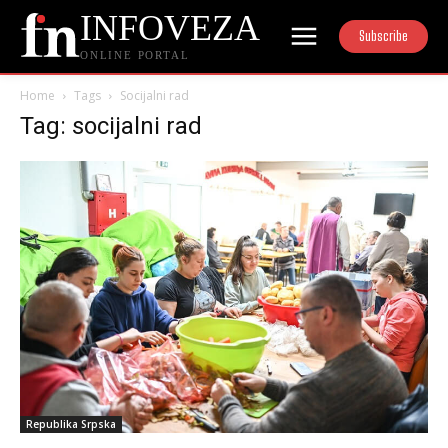
INFOVEZA
Subscribe
ONLINE PORTAL
Home
Tags
Socijalni rad
Tag: socijalni rad
Republika Srpska