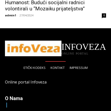
Humanost: Budući socijalni radnici
volontirali u “Mozaiku prijateljstva”
admin1
-
27/04/2024
0
INFOVEZA
ONLINE PORTAL
ETIČKI KODEKS
KONTAKT
IMPRESSUM
Online portal Infoveza
O Nama