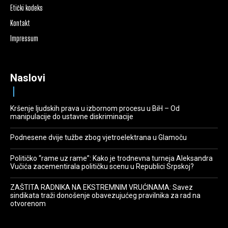
Etički kodeks
Kontakt
Impressum
Naslovi
Kršenje ljudskih prava u izbornom procesu u BiH – Od
manipulacije do ustavne diskriminacije
Podnesene dvije tužbe zbog vjetroelektrana u Glamoču
Političko “rame uz rame”: Kako je trodnevna turneja Aleksandra
Vučića zacementirala političku scenu u Republici Srpskoj?
ZAŠTITA RADNIKA NA EKSTREMNIM VRUĆINAMA: Savez
sindikata traži donošenje obavezujućeg pravilnika za rad na
otvorenom