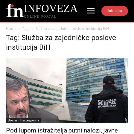
INFOVEZA
Subscribe
ONLINE PORTAL
Home
Tags
Služba za zajedničke poslove institucija BiH
Tag: Služba za zajedničke poslove
institucija BiH
Bosna i Hercegovina
Pod lupom istražitelja putni nalozi, javne