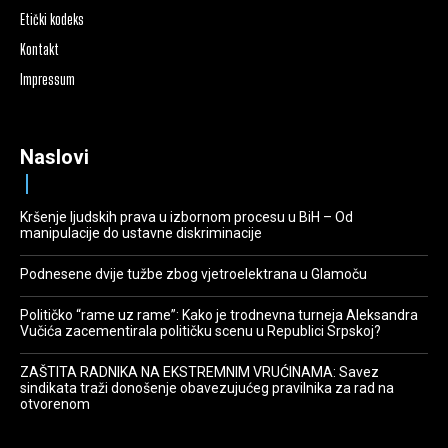
Etički kodeks
Kontakt
Impressum
Naslovi
Kršenje ljudskih prava u izbornom procesu u BiH – Od
manipulacije do ustavne diskriminacije
Podnesene dvije tužbe zbog vjetroelektrana u Glamoču
Političko “rame uz rame”: Kako je trodnevna turneja Aleksandra
Vučića zacementirala političku scenu u Republici Srpskoj?
ZAŠTITA RADNIKA NA EKSTREMNIM VRUĆINAMA: Savez
sindikata traži donošenje obavezujućeg pravilnika za rad na
otvorenom