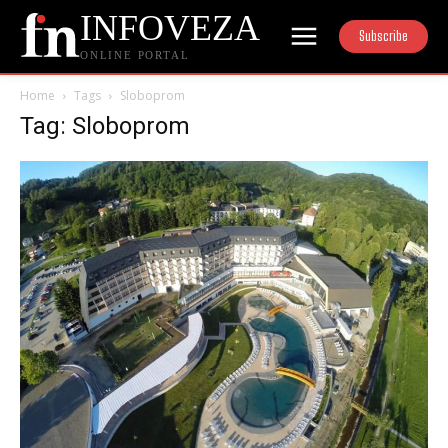
INFOVEZA
Subscribe
ONLINE PORTAL
Home
Tags
Sloboprom
Tag: Sloboprom