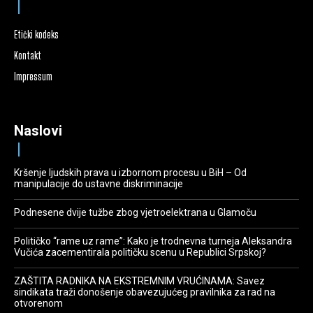
Etički kodeks
Kontakt
Impressum
Naslovi
Kršenje ljudskih prava u izbornom procesu u BiH – Od
manipulacije do ustavne diskriminacije
Podnesene dvije tužbe zbog vjetroelektrana u Glamoču
Političko “rame uz rame”: Kako je trodnevna turneja Aleksandra
Vučića zacementirala političku scenu u Republici Srpskoj?
ZAŠTITA RADNIKA NA EKSTREMNIM VRUĆINAMA: Savez
sindikata traži donošenje obavezujućeg pravilnika za rad na
otvorenom