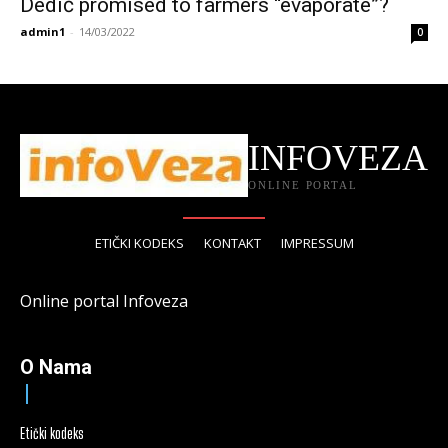
Dedić promised to farmers “evaporate”?
admin1
-
14/03/2022
0
INFOVEZA
ONLINE PORTAL
ETIČKI KODEKS
KONTAKT
IMPRESSUM
Online portal Infoveza
O Nama
Etički kodeks