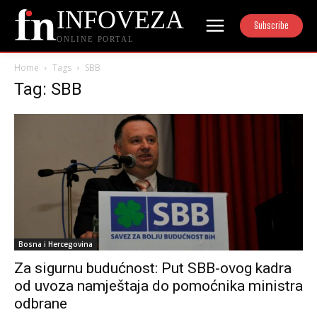
INFOVEZA
Subscribe
ONLINE PORTAL
Home
Tags
SBB
Tag: SBB
Bosna i Hercegovina
Za sigurnu budućnost: Put SBB-ovog kadra
od uvoza namještaja do pomoćnika ministra
odbrane