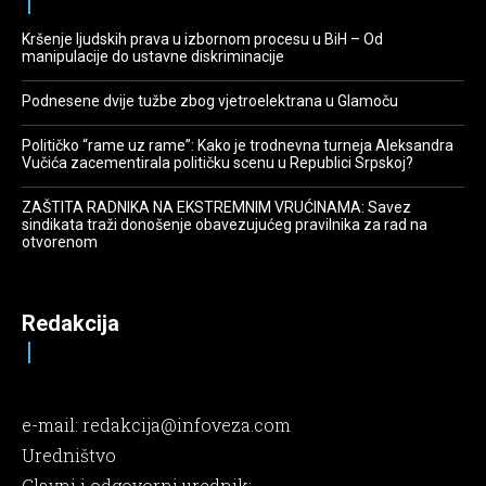
Kršenje ljudskih prava u izbornom procesu u BiH – Od
manipulacije do ustavne diskriminacije
Podnesene dvije tužbe zbog vjetroelektrana u Glamoču
Političko “rame uz rame”: Kako je trodnevna turneja Aleksandra
Vučića zacementirala političku scenu u Republici Srpskoj?
ZAŠTITA RADNIKA NA EKSTREMNIM VRUĆINAMA: Savez
sindikata traži donošenje obavezujućeg pravilnika za rad na
otvorenom
Redakcija
e-mail:
redakcija@infoveza.com
Uredništvo
Glavni i odgovorni urednik: