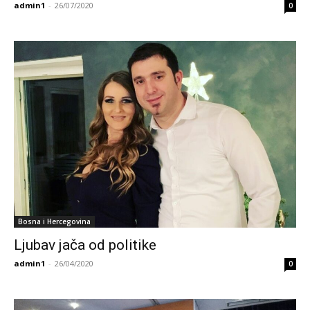
admin1
-
26/07/2020
0
Bosna i Hercegovina
Ljubav jača od politike
admin1
-
26/04/2020
0