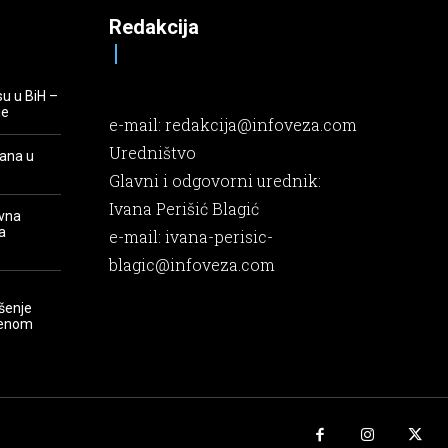
Redakcija
su u BiH –
je
e-mail:
redakcija@infoveza.com
Uredništvo
rana u
Glavni i odgovorni urednik:
Ivana Perišić Blagić
evna
a
e-mail:
ivana-perisic-
blagic@infoveza.com
šenje
renom