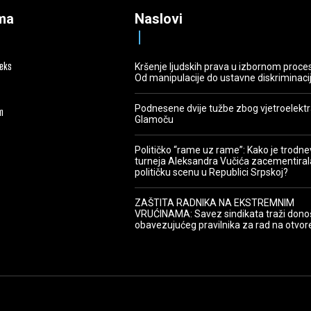
ma
Naslovi
deks
Kršenje ljudskih prava u izbornom proce
Od manipulacije do ustavne diskriminaci
Podnesene dvije tužbe zbog vjetroelekt
m
Glamoču
Političko “rame uz rame”: Kako je trodn
turneja Aleksandra Vučića zacementiral
političku scenu u Republici Srpskoj?
ZAŠTITA RADNIKA NA EKSTREMNIM
VRUĆINAMA: Savez sindikata traži dono
obavezujućeg pravilnika za rad na otvo