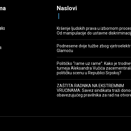
ma
Naslovi
deks
Kršenje ljudskih prava u izbornom proce
Od manipulacije do ustavne diskriminaci
Podnesene dvije tužbe zbog vjetroelekt
m
Glamoču
Političko “rame uz rame”: Kako je trodn
turneja Aleksandra Vučića zacementiral
političku scenu u Republici Srpskoj?
ZAŠTITA RADNIKA NA EKSTREMNIM
VRUĆINAMA: Savez sindikata traži dono
obavezujućeg pravilnika za rad na otvo