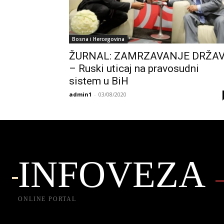
Bosna i Hercegovina
ŽURNAL: ZAMRZAVANJE DRŽA
– Ruski uticaj na pravosudni
sistem u BiH
admin1
-
03/08/2020
INFOVEZA
ONLINE PORTAL