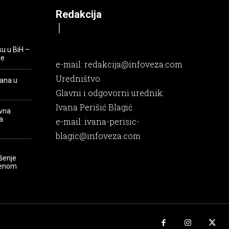
Redakcija
su u BiH –
je
e-mail:
redakcija@infoveza.com
Uredništvo
rana u
Glavni i odgovorni urednik:
Ivana Perišić Blagić
evna
a
e-mail:
ivana-perisic-
blagic@infoveza.com
šenje
renom