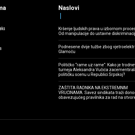
ma
Naslovi
deks
Kršenje ljudskih prava u izbornom proce
Od manipulacije do ustavne diskriminaci
Podnesene dvije tužbe zbog vjetroelekt
m
Glamoču
Političko “rame uz rame”: Kako je trodn
turneja Aleksandra Vučića zacementiral
političku scenu u Republici Srpskoj?
ZAŠTITA RADNIKA NA EKSTREMNIM
VRUĆINAMA: Savez sindikata traži dono
obavezujućeg pravilnika za rad na otvo