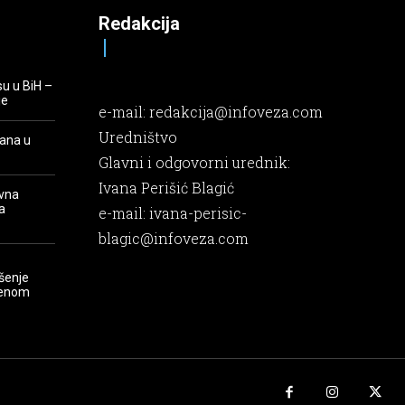
Redakcija
su u BiH –
je
e-mail:
redakcija@infoveza.com
Uredništvo
rana u
Glavni i odgovorni urednik:
Ivana Perišić Blagić
evna
a
e-mail:
ivana-perisic-
blagic@infoveza.com
šenje
renom