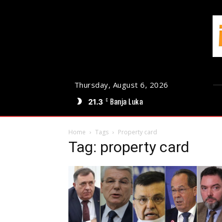
Thursday, August 6, 2026
21.3
Banja Luka
C
Home
Tags
Property card
Tag: property card