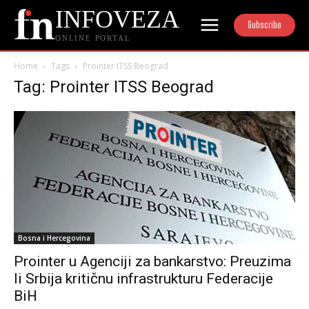
INFOVEZA
Subscribe
ONLINE PORTAL
Home
Tags
Prointer ITSS Beograd
Tag: Prointer ITSS Beograd
Bosna i Hercegovina
Prointer u Agenciji za bankarstvo: Preuzima
li Srbija kritičnu infrastrukturu Federacije
BiH