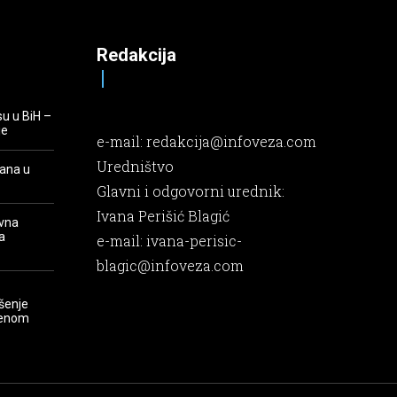
Redakcija
su u BiH –
je
e-mail:
redakcija@infoveza.com
Uredništvo
rana u
Glavni i odgovorni urednik:
Ivana Perišić Blagić
evna
a
e-mail:
ivana-perisic-
blagic@infoveza.com
šenje
renom