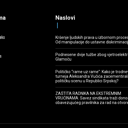
ma
Naslovi
deks
Kršenje ljudskih prava u izbornom proce
Od manipulacije do ustavne diskriminaci
Podnesene dvije tužbe zbog vjetroelekt
m
Glamoču
Političko “rame uz rame”: Kako je trodn
turneja Aleksandra Vučića zacementiral
političku scenu u Republici Srpskoj?
ZAŠTITA RADNIKA NA EKSTREMNIM
VRUĆINAMA: Savez sindikata traži dono
obavezujućeg pravilnika za rad na otvo