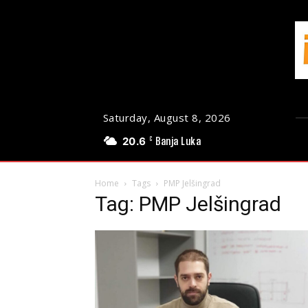
Saturday, August 8, 2026
20.6
Banja Luka
C
Home
Tags
PMP Jelšingrad
Tag: PMP Jelšingrad