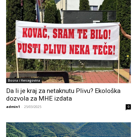
Bosna i Hercegovina
Da li je kraj za netaknutu Plivu? Ekološka
dozvola za MHE izdata
admin1
-
25/03/2025
0