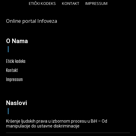
ETIČKI KODEKS
KONTAKT
IMPRESSUM
Online portal Infoveza
O Nama
Etički kodeks
Kontakt
Impressum
Naslovi
Kršenje ljudskih prava u izbornom procesu u BiH – Od
manipulacije do ustavne diskriminacije