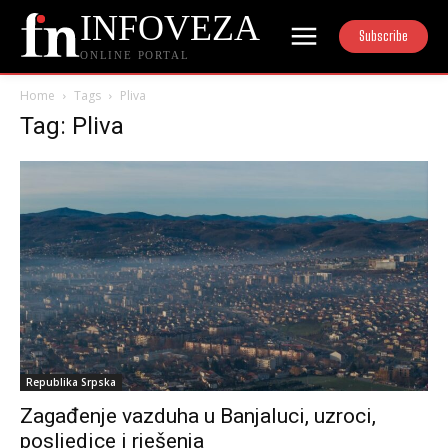
INFOVEZA
Subscribe
ONLINE PORTAL
Home
Tags
Pliva
Tag: Pliva
Republika Srpska
Zagađenje vazduha u Banjaluci, uzroci,
posljedice i rješenja