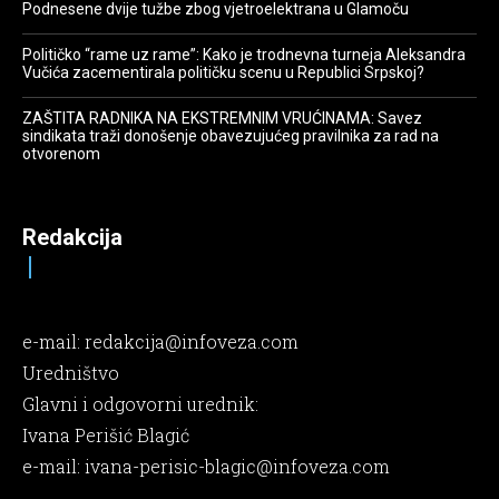
Podnesene dvije tužbe zbog vjetroelektrana u Glamoču
Političko “rame uz rame”: Kako je trodnevna turneja Aleksandra
Vučića zacementirala političku scenu u Republici Srpskoj?
ZAŠTITA RADNIKA NA EKSTREMNIM VRUĆINAMA: Savez
sindikata traži donošenje obavezujućeg pravilnika za rad na
otvorenom
Redakcija
e-mail:
redakcija@infoveza.com
Uredništvo
Glavni i odgovorni urednik:
Ivana Perišić Blagić
e-mail:
ivana-perisic-blagic@infoveza.com