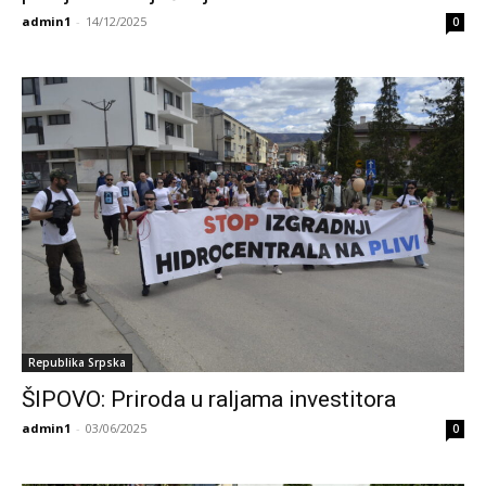
admin1
-
14/12/2025
0
Republika Srpska
ŠIPOVO: Priroda u raljama investitora
admin1
-
03/06/2025
0