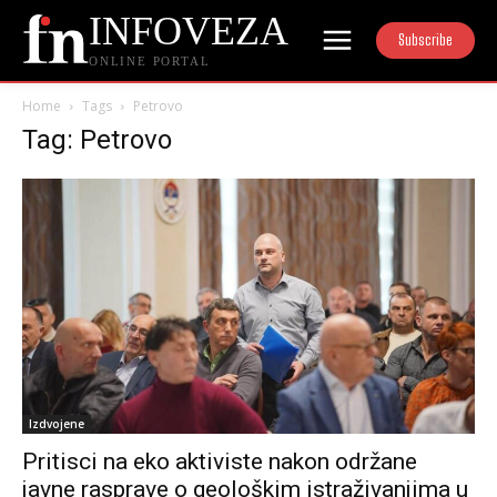
INFOVEZA
Subscribe
ONLINE PORTAL
Home
Tags
Petrovo
Tag: Petrovo
Izdvojene
Pritisci na eko aktiviste nakon održane
javne rasprave o geološkim istraživanjima u