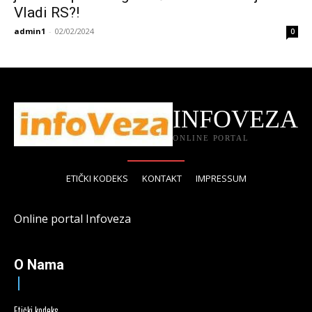
Vladi RS?!
admin1
-
02/02/2024
0
INFOVEZA
ONLINE PORTAL
ETIČKI KODEKS
KONTAKT
IMPRESSUM
Online portal Infoveza
O Nama
Etički kodeks