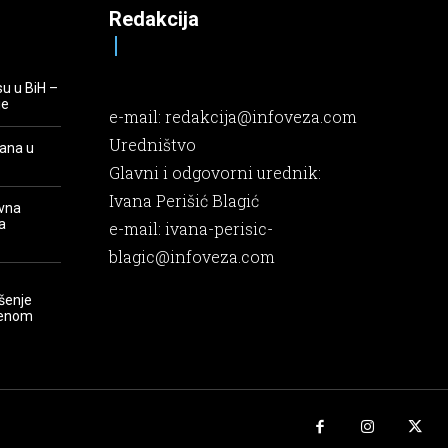
Redakcija
su u BiH –
je
e-mail:
redakcija@infoveza.com
Uredništvo
rana u
Glavni i odgovorni urednik:
Ivana Perišić Blagić
evna
a
e-mail:
ivana-perisic-
blagic@infoveza.com
šenje
renom