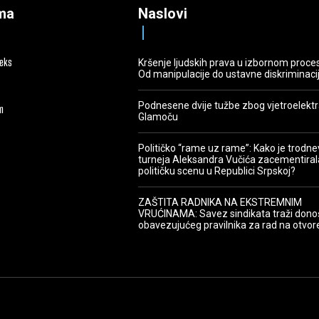
ma
Naslovi
deks
Kršenje ljudskih prava u izbornom proce
Od manipulacije do ustavne diskriminaci
Podnesene dvije tužbe zbog vjetroelekt
m
Glamoču
Političko “rame uz rame”: Kako je trodn
turneja Aleksandra Vučića zacementiral
političku scenu u Republici Srpskoj?
ZAŠTITA RADNIKA NA EKSTREMNIM
VRUĆINAMA: Savez sindikata traži dono
obavezujućeg pravilnika za rad na otvo