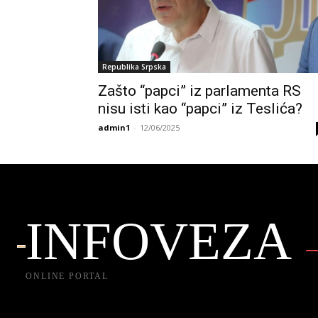
Republika Srpska
Zašto “papci” iz parlamenta RS
nisu isti kao “papci” iz Teslića?
admin1
-
12/06/2025
INFOVEZA
ONLINE PORTAL