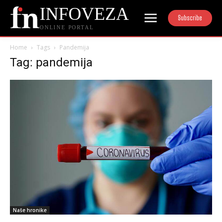
INFOVEZA
Subscribe
ONLINE PORTAL
Home
Tags
Pandemija
Tag: pandemija
Naše hronike