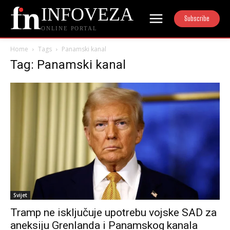
INFOVEZA
Subscribe
ONLINE PORTAL
Home
Tags
Panamski kanal
Tag: Panamski kanal
Svijet
Tramp ne isključuje upotrebu vojske SAD za
aneksiju Grenlanda i Panamskog kanala