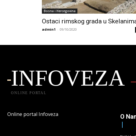
Bosna i Hercegovina
Ostaci rimskog grada u Skelanim
admin1
-
09/10/2020
INFOVEZA
ONLINE PORTAL
Online portal Infoveza
O Na