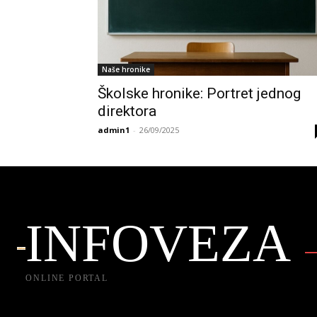
Naše hronike
Školske hronike: Portret jednog
direktora
admin1
-
26/09/2025
INFOVEZA
ONLINE PORTAL