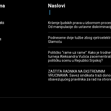
ma
Naslovi
deks
Kršenje ljudskih prava u izbornom proce
Od manipulacije do ustavne diskriminaci
Podnesene dvije tužbe zbog vjetroelekt
m
Glamoču
Političko “rame uz rame”: Kako je trodn
turneja Aleksandra Vučića zacementiral
političku scenu u Republici Srpskoj?
ZAŠTITA RADNIKA NA EKSTREMNIM
VRUĆINAMA: Savez sindikata traži dono
obavezujućeg pravilnika za rad na otvo