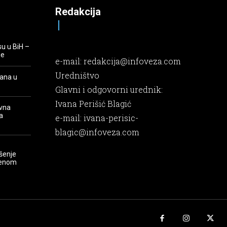
Redakcija
su u BiH –
je
e-mail:
redakcija@infoveza.com
Uredništvo
rana u
Glavni i odgovorni urednik:
Ivana Perišić Blagić
evna
a
e-mail:
ivana-perisic-
blagic@infoveza.com
šenje
renom