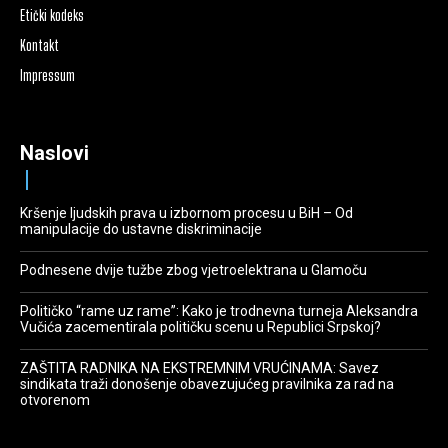
Etički kodeks
Kontakt
Impressum
Naslovi
Kršenje ljudskih prava u izbornom procesu u BiH – Od
manipulacije do ustavne diskriminacije
Podnesene dvije tužbe zbog vjetroelektrana u Glamoču
Političko “rame uz rame”: Kako je trodnevna turneja Aleksandra
Vučića zacementirala političku scenu u Republici Srpskoj?
ZAŠTITA RADNIKA NA EKSTREMNIM VRUĆINAMA: Savez
sindikata traži donošenje obavezujućeg pravilnika za rad na
otvorenom