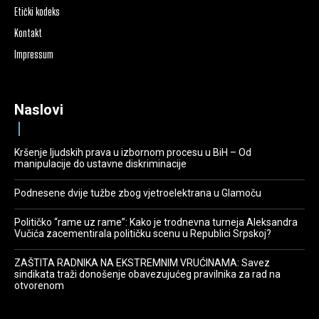
Etički kodeks
Kontakt
Impressum
Naslovi
Kršenje ljudskih prava u izbornom procesu u BiH – Od
manipulacije do ustavne diskriminacije
Podnesene dvije tužbe zbog vjetroelektrana u Glamoču
Političko “rame uz rame”: Kako je trodnevna turneja Aleksandra
Vučića zacementirala političku scenu u Republici Srpskoj?
ZAŠTITA RADNIKA NA EKSTREMNIM VRUĆINAMA: Savez
sindikata traži donošenje obavezujućeg pravilnika za rad na
otvorenom