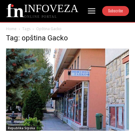
INFOVEZA
Subscribe
ONLINE PORTAL
Home
Tags
Opština Gacko
Tag: opština Gacko
Republika Srpska